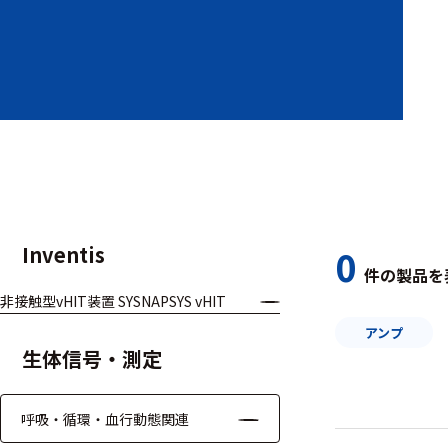
装置本体
デバイス
周辺機器
基幹シス
テム
通信・接続関連
Inventis
0
件の製品を
刺激装置
非接触型vHIT装置 SYSNAPSYS vHIT
レシーバ
アンプ
生体信号・測定
トリガー
アダプタ
呼吸・循環・血行動態関連
コネクタ