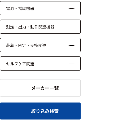
ッキング
電源・補助機器
プローブ
計測機器
測定・出力・動作関連機器
トランス
デューサ
装着・固定・支持関連
セルフケア関連
698
選
択
件
し
メーカー一覧
の
た
製
条
品
件
を
を
絞り込み検索
表
ク
示
リ
す
ア