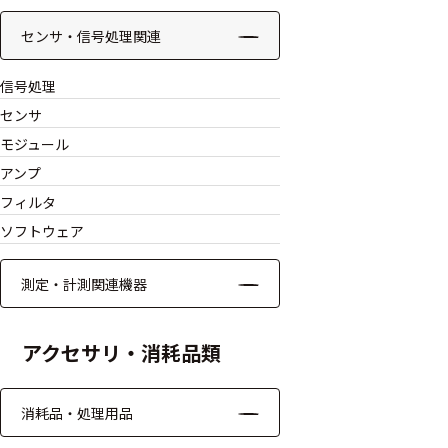
モジュー
センサ・信号処理関連
ル
アンプ
信号処理
センサ
フィルタ
モジュール
ソフトウ
アンプ
ェア
フィルタ
ソフトウェア
測定・計測関連
機器
測定・計測関連機器
握力計
アクセサリ・消耗品類
ゴニオメ
ータ
消耗品・処理用品
アイトラ