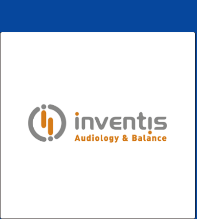
ハ
アク
ー
セサ
ド
リ・
ウ
消耗
ェ
品類
ア
ワイヤレス・無
線対応
MRI対応
システム・周辺
構成