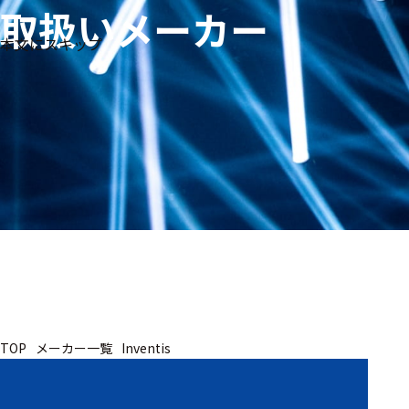
取扱いメーカー
生体
フリ
メー
本文にスキップ
信
ーワ
製品
カー
号・
ード
別
測定
検索
医
研
教
究
療
育
用
用
用
ヒ
ト・
人
動
TOP
メーカー一覧
Inventis
物