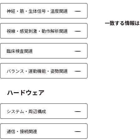
神経・筋・生体信号・温度関連
ケーブル
一致する情報は
リード線
視線・感覚刺激・動作解析関連
インター
フェース
臨床検査関連
テレメー
タ
バランス・運動機能・姿勢関連
スイッチ
ハードウェア
センサ・信号処
理関連
システム・周辺構成
信号処理
通信・接続関連
センサ