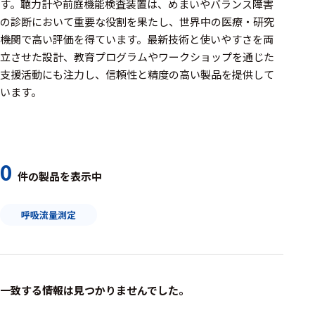
周辺機器
す。聴力計や前庭機能検査装置は、めまいやバランス障害
の診断において重要な役割を果たし、世界中の医療・研究
基幹シス
機関で高い評価を得ています。最新技術と使いやすさを両
テム
立させた設計、教育プログラムやワークショップを通じた
支援活動にも注力し、信頼性と精度の高い製品を提供して
通信・接続関連
います。
刺激装置
レシーバ
トリガー
0
件の製品を表示中
アダプタ
呼吸流量測定
コネクタ
ケーブル
リード線
一致する情報は見つかりませんでした。
インター