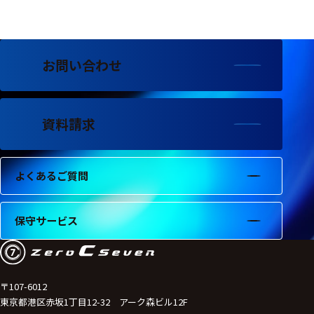
フェース
テレメー
タ
お問い合わせ
スイッチ
センサ・信号処
理関連
資料請求
信号処理
よくあるご質問
センサ
モジュー
保守サービス
ル
アンプ
フィルタ
〒107-6012
東京都港区赤坂1丁目12-32 アーク森ビル12F
ソフトウ