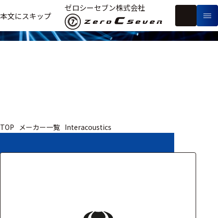
取扱いメーカー
ゼロシーセブン株式会社
フ
本文にスキップ
生
リ
メ
体
ー
ー
製
信
ワ
カ
品
号・
ー
ー
測
ド
別
定
検
索
医療用
TOP
メーカー一覧
Interacoustics
研究用
ヒト・人
動物
教育用