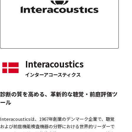
アクセ
ハード
サリ・
ウェア
消耗品
類
ワイヤレス・無
線対応
Interacoustics
MRI対応
インターアコースティクス
システム・周辺
診断の質を高める、革新的な聴覚・前庭評価ツ
構成
ール
装置本体
Interacousticsは、1967年創業のデンマーク企業で、聴覚
デバイス
および前庭機能検査機器の分野における世界的リーダーで