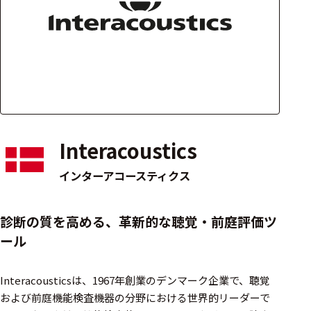
アクセ
ハード
サリ・
ウェア
消耗品
類
ワイヤレス・無
線対応
Interacoustics
MRI対応
インターアコースティクス
システム・周辺
診断の質を高める、革新的な聴覚・前庭評価ツ
構成
ール
装置本体
Interacousticsは、1967年創業のデンマーク企業で、聴覚
デバイス
および前庭機能検査機器の分野における世界的リーダーで