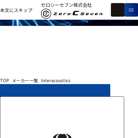
取扱いメーカー
ゼロシーセブン株式会社
フ
本文にスキップ
生
リ
メ
体
ー
ー
製
信
ワ
カ
品
号・
ー
ー
測
ド
別
定
検
索
医療用
TOP
メーカー一覧
Interacoustics
研究用
ヒト・人
動物
教育用