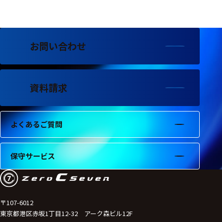
フェース
テレメー
タ
お問い合わせ
スイッチ
センサ・信号処
理関連
資料請求
信号処理
よくあるご質問
センサ
モジュー
保守サービス
ル
アンプ
フィルタ
〒107-6012
東京都港区赤坂1丁目12-32 アーク森ビル12F
ソフトウ