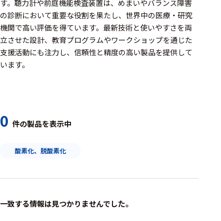
周辺機器
す。聴力計や前庭機能検査装置は、めまいやバランス障害
の診断において重要な役割を果たし、世界中の医療・研究
基幹シス
機関で高い評価を得ています。最新技術と使いやすさを両
テム
立させた設計、教育プログラムやワークショップを通じた
支援活動にも注力し、信頼性と精度の高い製品を提供して
通信・接続関連
います。
刺激装置
レシーバ
トリガー
0
件の製品を表示中
アダプタ
酸素化、脱酸素化
コネクタ
ケーブル
リード線
一致する情報は見つかりませんでした。
インター