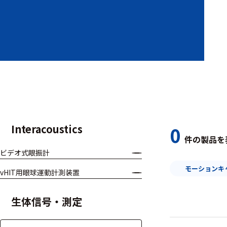
装置本体
デバイス
周辺機器
基幹シス
テム
通信・接続関連
Interacoustics
0
件の製品を
刺激装置
ビデオ式眼振計
レシーバ
モーションキ
vHIT用眼球運動計測装置
トリガー
生体信号・測定
アダプタ
コネクタ