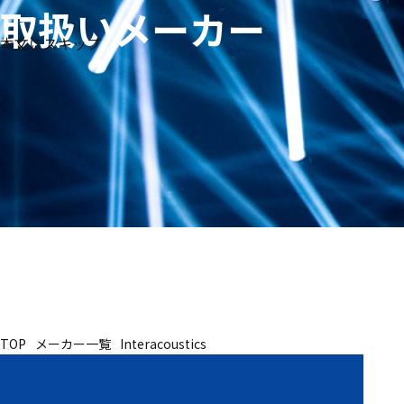
取扱いメーカー
生体
フリ
メー
本文にスキップ
信
ーワ
製品
カー
号・
ード
別
測定
検索
医
研
教
究
療
育
用
用
用
ヒ
ト・
人
動
TOP
メーカー一覧
Interacoustics
物