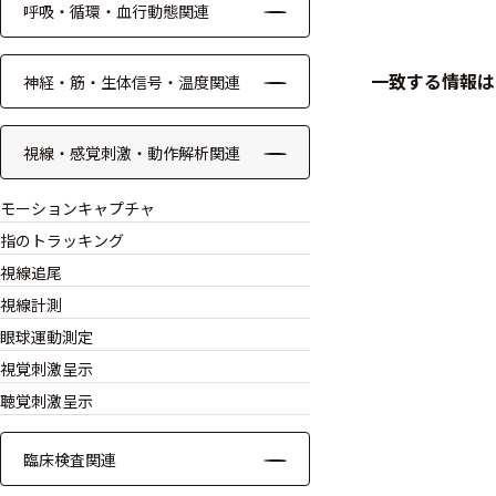
呼吸・循環・血行動態関連
ケーブル
一致する情報は
神経・筋・生体信号・温度関連
リード線
インター
視線・感覚刺激・動作解析関連
フェース
モーションキャプチャ
テレメー
タ
指のトラッキング
視線追尾
スイッチ
視線計測
眼球運動測定
センサ・信号処
理関連
視覚刺激呈示
聴覚刺激呈示
信号処理
臨床検査関連
センサ