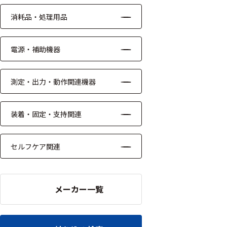
ッキング
消耗品・処理用品
プローブ
計測機器
電源・補助機器
トランス
デューサ
測定・出力・動作関連機器
装着・固定・支持関連
698
選
択
件
セルフケア関連
し
の
た
製
条
品
件
メーカー一覧
を
を
表
ク
示
リ
す
ア