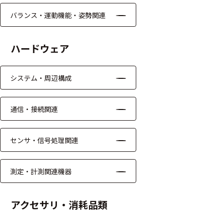
モジュー
バランス・運動機能・姿勢関連
ル
アンプ
ハードウェア
フィルタ
システム・周辺構成
ソフトウ
ェア
通信・接続関連
測定・計測関連
機器
センサ・信号処理関連
握力計
測定・計測関連機器
ゴニオメ
ータ
アクセサリ・消耗品類
アイトラ