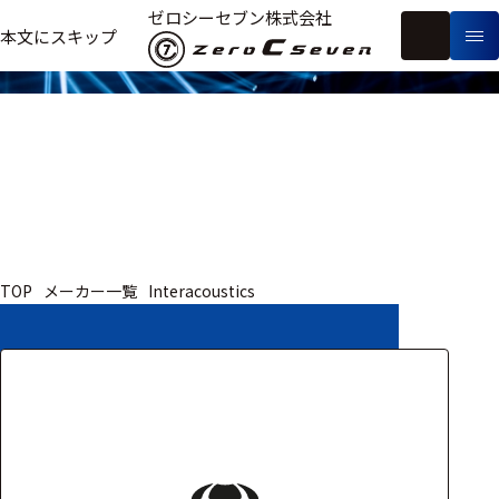
取扱いメーカー
ゼロシーセブン株式会社
フ
本文にスキップ
生
リ
メ
体
ー
ー
製
信
ワ
カ
品
号・
ー
ー
測
ド
別
定
検
索
医療用
TOP
メーカー一覧
Interacoustics
研究用
ヒト・人
動物
教育用