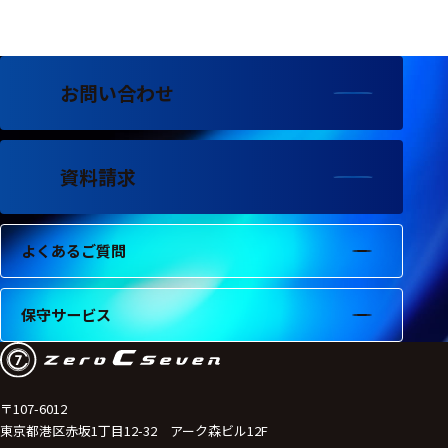
フェース
テレメー
タ
お問い合わせ
スイッチ
センサ・信号処
理関連
資料請求
信号処理
よくあるご質問
センサ
モジュー
保守サービス
ル
アンプ
フィルタ
〒107-6012
東京都港区赤坂1丁目12-32 アーク森ビル12F
ソフトウ