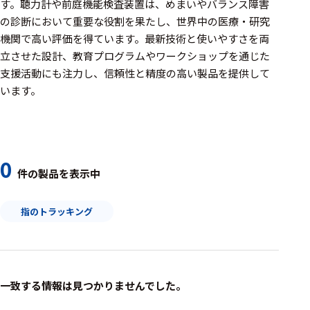
周辺機器
す。聴力計や前庭機能検査装置は、めまいやバランス障害
の診断において重要な役割を果たし、世界中の医療・研究
基幹シス
機関で高い評価を得ています。最新技術と使いやすさを両
テム
立させた設計、教育プログラムやワークショップを通じた
支援活動にも注力し、信頼性と精度の高い製品を提供して
通信・接続関連
います。
刺激装置
レシーバ
トリガー
0
件の製品を表示中
アダプタ
指のトラッキング
コネクタ
ケーブル
リード線
一致する情報は見つかりませんでした。
インター