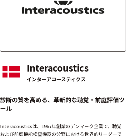
アクセ
ハード
サリ・
ウェア
消耗品
類
ワイヤレス・無
線対応
Interacoustics
MRI対応
インターアコースティクス
システム・周辺
診断の質を高める、革新的な聴覚・前庭評価ツ
構成
ール
装置本体
Interacousticsは、1967年創業のデンマーク企業で、聴覚
デバイス
および前庭機能検査機器の分野における世界的リーダーで