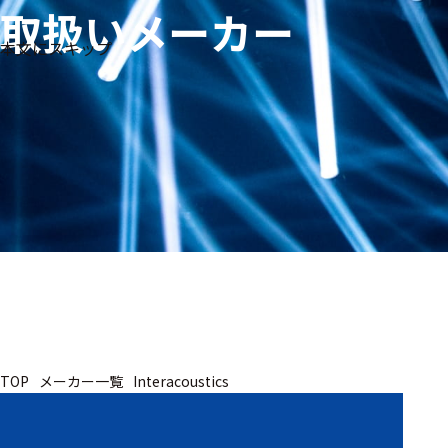
取扱いメーカー
生体
フリ
メー
本文にスキップ
信
ーワ
製品
カー
号・
ード
別
測定
検索
医
研
教
究
療
育
用
用
用
ヒ
ト・
人
動
TOP
メーカー一覧
Interacoustics
物