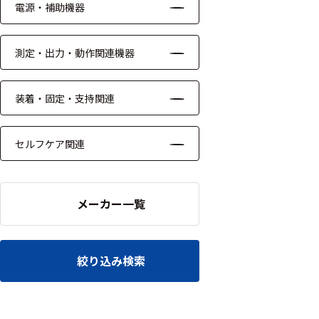
ッキング
電源・補助機器
プローブ
測定・出力・動作関連機器
計測機器
トランス
装着・固定・支持関連
デューサ
セルフケア関連
698
選
択
メーカー一覧
件
し
の
た
製
条
品
件
絞り込み検索
を
を
表
ク
示
リ
す
ア