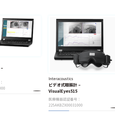
–
Interacoustics
：
ビデオ式眼振計 –
000
VisualEyes515
医療機器認証番号：
225AKBZX00031000