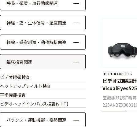
呼吸・循環・血行動態関連
ケーブル
神経・筋・生体信号・温度関連
リード線
インター
視線・感覚刺激・動作解析関連
フェース
テレメー
臨床検査関連
タ
Interacoustics
ビデオ眼振検査
スイッチ
ビデオ式眼振計 
ヘッドアップティルト検査
VisualEyes525
センサ・信号処
平衡機能検査
医療機器認証番号
理関連
ビデオヘッドインパルス検査(vHIT)
225AKBZX00031
信号処理
バランス・運動機能・姿勢関連
センサ