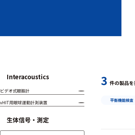
装置本体
デバイス
周辺機器
基幹シス
テム
通信・接続関連
Interacoustics
3
件の製品を
刺激装置
ビデオ式眼振計
レシーバ
平衡機能検査
vHIT用眼球運動計測装置
トリガー
生体信号・測定
アダプタ
コネクタ