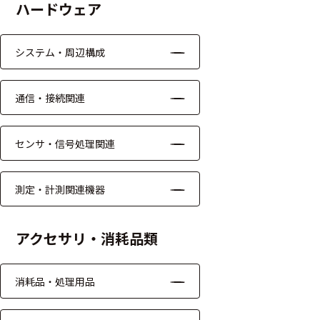
ハードウェア
モジュー
ル
システム・周辺構成
アンプ
フィルタ
通信・接続関連
ソフトウ
ェア
センサ・信号処理関連
測定・計測関連
測定・計測関連機器
機器
握力計
アクセサリ・消耗品類
ゴニオメ
ータ
消耗品・処理用品
アイトラ