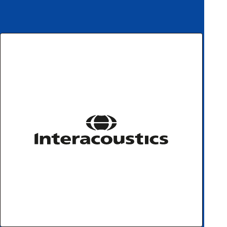
ハ
アク
ー
セサ
ド
リ・
ウ
消耗
ェ
品類
ア
ワイヤレス・無
線対応
MRI対応
システム・周辺
構成