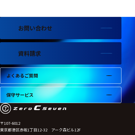
フェース
テレメー
タ
お問い合わせ
スイッチ
センサ・信号処
理関連
資料請求
信号処理
よくあるご質問
センサ
モジュー
保守サービス
ル
アンプ
フィルタ
〒107-6012
東京都港区赤坂1丁目12-32 アーク森ビル12F
ソフトウ