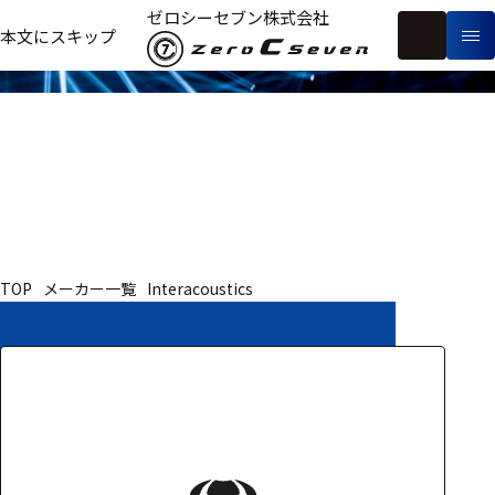
取扱いメーカー
ゼロシーセブン株式会社
フ
本文にスキップ
生
リ
メ
体
ー
ー
製
信
ワ
カ
品
号・
ー
ー
測
ド
別
定
検
索
医療用
TOP
メーカー一覧
Interacoustics
研究用
ヒト・人
動物
教育用