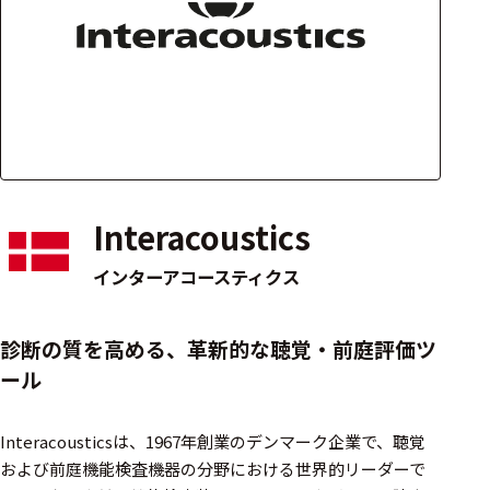
アクセ
ハード
サリ・
ウェア
消耗品
類
ワイヤレス・無
線対応
Interacoustics
MRI対応
インターアコースティクス
システム・周辺
診断の質を高める、革新的な聴覚・前庭評価ツ
構成
ール
装置本体
Interacousticsは、1967年創業のデンマーク企業で、聴覚
デバイス
および前庭機能検査機器の分野における世界的リーダーで