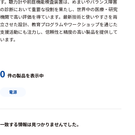
周辺機器
す。聴力計や前庭機能検査装置は、めまいやバランス障害
の診断において重要な役割を果たし、世界中の医療・研究
基幹シス
機関で高い評価を得ています。最新技術と使いやすさを両
テム
立させた設計、教育プログラムやワークショップを通じた
支援活動にも注力し、信頼性と精度の高い製品を提供して
通信・接続関連
います。
刺激装置
レシーバ
トリガー
0
件の製品を表示中
アダプタ
電源
コネクタ
ケーブル
リード線
一致する情報は見つかりませんでした。
インター