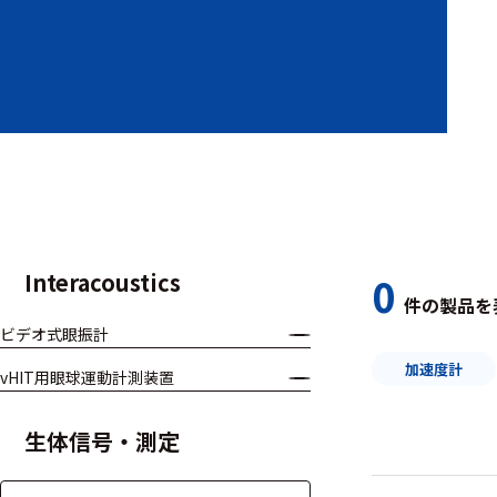
装置本体
デバイス
周辺機器
基幹シス
テム
通信・接続関連
Interacoustics
0
件の製品を
刺激装置
ビデオ式眼振計
レシーバ
加速度計
vHIT用眼球運動計測装置
トリガー
生体信号・測定
アダプタ
コネクタ