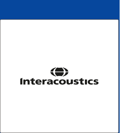
ハ
アク
ー
セサ
ド
リ・
ウ
消耗
ェ
品類
ア
ワイヤレス・無
線対応
MRI対応
システム・周辺
構成