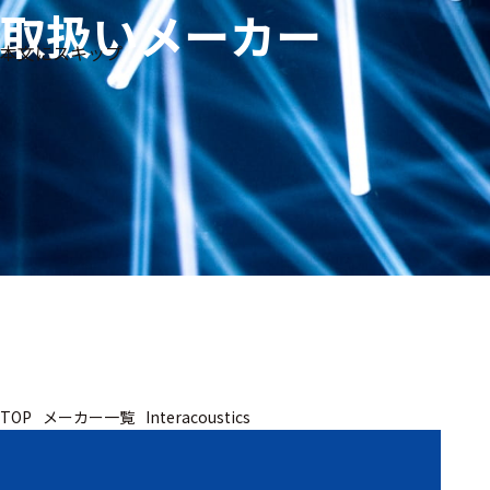
取扱いメーカー
生体
フリ
メー
本文にスキップ
信
ーワ
製品
カー
号・
ード
別
測定
検索
医
研
教
究
療
育
用
用
用
ヒ
ト・
人
動
TOP
メーカー一覧
Interacoustics
物