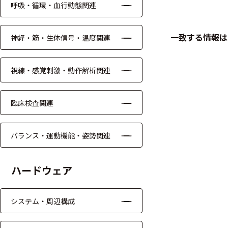
呼吸・循環・血行動態関連
ケーブル
一致する情報は
神経・筋・生体信号・温度関連
リード線
インター
視線・感覚刺激・動作解析関連
フェース
テレメー
臨床検査関連
タ
スイッチ
バランス・運動機能・姿勢関連
センサ・信号処
ハードウェア
理関連
信号処理
システム・周辺構成
センサ