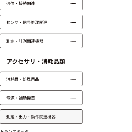
通信・接続関連
モジュー
ル
センサ・信号処理関連
アンプ
フィルタ
測定・計測関連機器
ソフトウ
ェア
アクセサリ・消耗品類
測定・計測関連
消耗品・処理用品
機器
握力計
電源・補助機器
ゴニオメ
ータ
測定・出力・動作関連機器
アイトラ
トランスミッタ