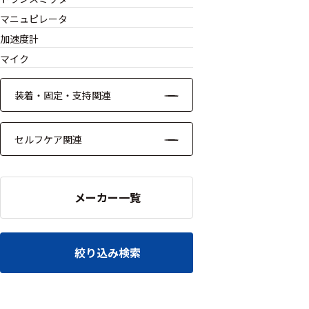
ッキング
マニュピレータ
プローブ
加速度計
マイク
計測機器
トランス
装着・固定・支持関連
デューサ
セルフケア関連
698
選
択
メーカー一覧
件
し
の
た
製
条
品
件
絞り込み検索
を
を
表
ク
示
リ
す
ア