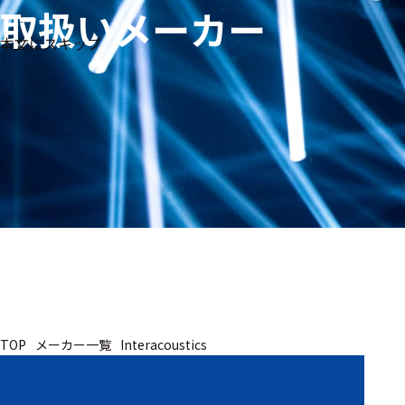
取扱いメーカー
生体
フリ
メー
本文にスキップ
信
ーワ
製品
カー
号・
ード
別
測定
検索
医
研
教
究
療
育
用
用
用
ヒ
ト・
人
動
TOP
メーカー一覧
Interacoustics
物