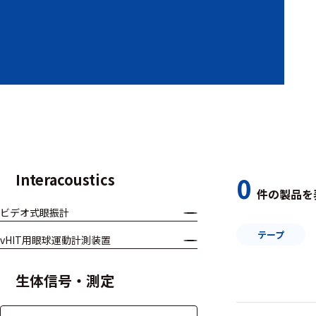
装置本体
デバイス
周辺機器
基幹シス
テム
通信・接続関連
Interacoustics
0
件の製品を
刺激装置
ビデオ式眼振計
レシーバ
テープ
vHIT用眼球運動計測装置
トリガー
生体信号・測定
アダプタ
コネクタ