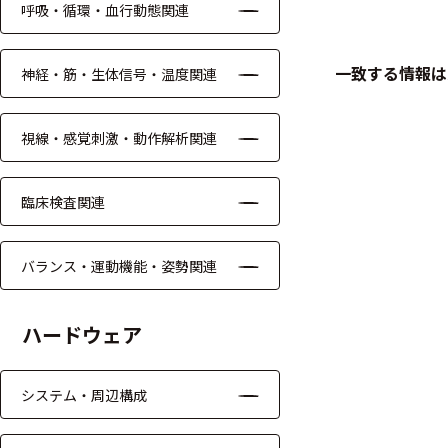
呼吸・循環・血行動態関連
ケーブル
一致する情報は
神経・筋・生体信号・温度関連
リード線
インター
視線・感覚刺激・動作解析関連
フェース
テレメー
臨床検査関連
タ
スイッチ
バランス・運動機能・姿勢関連
センサ・信号処
ハードウェア
理関連
信号処理
システム・周辺構成
センサ