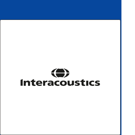
ハ
アク
ー
セサ
ド
リ・
ウ
消耗
ェ
品類
ア
ワイヤレス・無
線対応
MRI対応
システム・周辺
構成