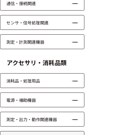
通信・接続関連
モジュー
ル
センサ・信号処理関連
アンプ
フィルタ
測定・計測関連機器
ソフトウ
ェア
アクセサリ・消耗品類
測定・計測関連
消耗品・処理用品
機器
握力計
電源・補助機器
ゴニオメ
ータ
測定・出力・動作関連機器
アイトラ