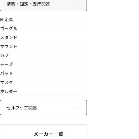
ッキング
装着・固定・支持関連
プローブ
固定具
計測機器
ゴーグル
スタンド
トランス
マウント
デューサ
カフ
テープ
パッド
698
選
マスク
択
件
ホルダー
し
の
た
製
条
セルフケア関連
品
件
を
を
表
ク
示
リ
メーカー一覧
す
ア