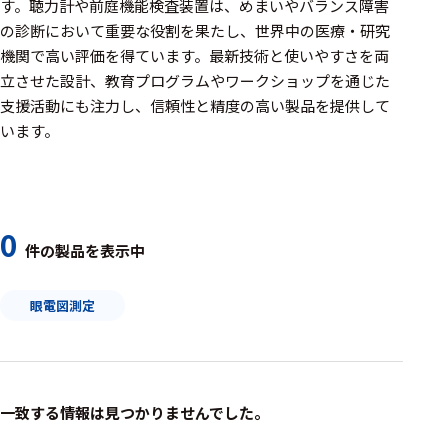
周辺機器
す。聴力計や前庭機能検査装置は、めまいやバランス障害
の診断において重要な役割を果たし、世界中の医療・研究
基幹シス
機関で高い評価を得ています。最新技術と使いやすさを両
テム
立させた設計、教育プログラムやワークショップを通じた
支援活動にも注力し、信頼性と精度の高い製品を提供して
通信・接続関連
います。
刺激装置
レシーバ
トリガー
0
件の製品を表示中
アダプタ
眼電図測定
コネクタ
ケーブル
リード線
一致する情報は見つかりませんでした。
インター