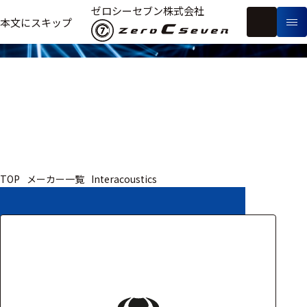
取扱いメーカー
ゼロシーセブン株式会社
フ
本文にスキップ
生
リ
メ
体
ー
ー
製
信
ワ
カ
品
号・
ー
ー
測
ド
別
定
検
索
医療用
TOP
メーカー一覧
Interacoustics
研究用
ヒト・人
動物
教育用