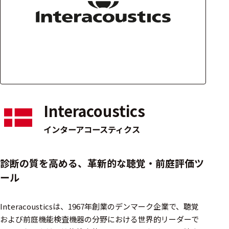
アクセ
ハード
サリ・
ウェア
消耗品
類
ワイヤレス・無
線対応
Interacoustics
MRI対応
インターアコースティクス
システム・周辺
診断の質を高める、革新的な聴覚・前庭評価ツ
構成
ール
装置本体
Interacousticsは、1967年創業のデンマーク企業で、聴覚
デバイス
および前庭機能検査機器の分野における世界的リーダーで