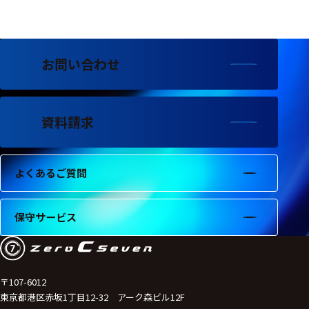
フェース
テレメー
タ
お問い合わせ
スイッチ
センサ・信号処
理関連
資料請求
信号処理
よくあるご質問
センサ
モジュー
保守サービス
ル
アンプ
フィルタ
〒107-6012
東京都港区赤坂1丁目12-32 アーク森ビル12F
ソフトウ