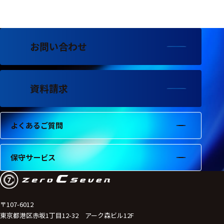
フェース
テレメー
タ
お問い合わせ
スイッチ
センサ・信号処
理関連
資料請求
信号処理
よくあるご質問
センサ
モジュー
保守サービス
ル
アンプ
フィルタ
〒107-6012
東京都港区赤坂1丁目12-32 アーク森ビル12F
ソフトウ