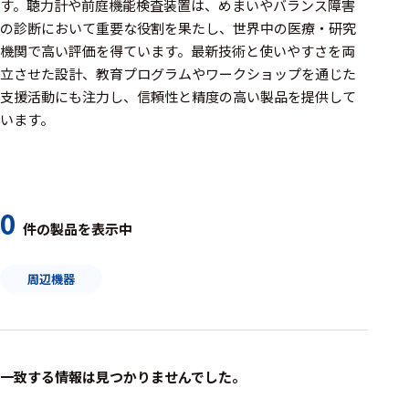
周辺機器
す。聴力計や前庭機能検査装置は、めまいやバランス障害
の診断において重要な役割を果たし、世界中の医療・研究
基幹シス
機関で高い評価を得ています。最新技術と使いやすさを両
テム
立させた設計、教育プログラムやワークショップを通じた
支援活動にも注力し、信頼性と精度の高い製品を提供して
通信・接続関連
います。
刺激装置
レシーバ
トリガー
0
件の製品を表示中
アダプタ
周辺機器
コネクタ
ケーブル
リード線
一致する情報は見つかりませんでした。
インター