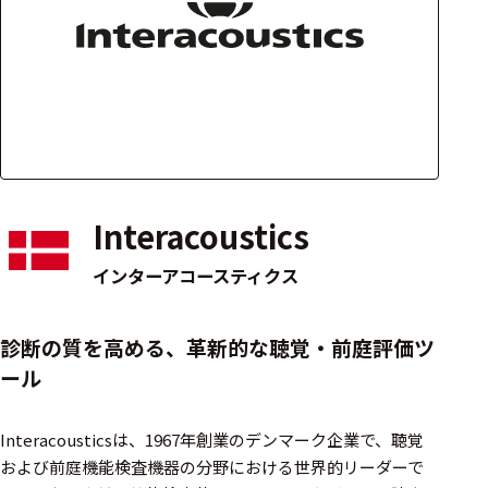
アクセ
ハード
サリ・
ウェア
消耗品
類
ワイヤレス・無
線対応
Interacoustics
MRI対応
インターアコースティクス
システム・周辺
診断の質を高める、革新的な聴覚・前庭評価ツ
構成
ール
装置本体
Interacousticsは、1967年創業のデンマーク企業で、聴覚
デバイス
および前庭機能検査機器の分野における世界的リーダーで