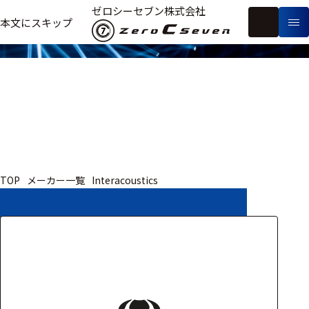
取扱いメーカー
ゼロシーセブン株式会社
フ
本文にスキップ
生
リ
メ
体
ー
ー
製
信
ワ
カ
品
号・
ー
ー
測
ド
別
定
検
索
医療用
TOP
メーカー一覧
Interacoustics
研究用
ヒト・人
動物
教育用