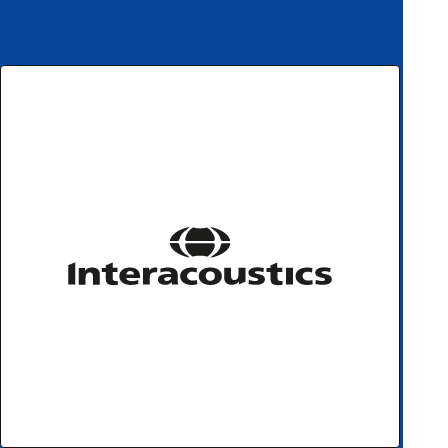
ハ
アク
ー
セサ
ド
リ・
ウ
消耗
ェ
品類
ア
ワイヤレス・無
線対応
MRI対応
システム・周辺
構成