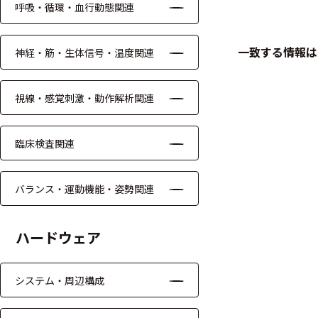
呼吸・循環・血行動態関連
ケーブル
一致する情報は
神経・筋・生体信号・温度関連
リード線
インター
視線・感覚刺激・動作解析関連
フェース
テレメー
臨床検査関連
タ
スイッチ
バランス・運動機能・姿勢関連
センサ・信号処
ハードウェア
理関連
信号処理
システム・周辺構成
センサ