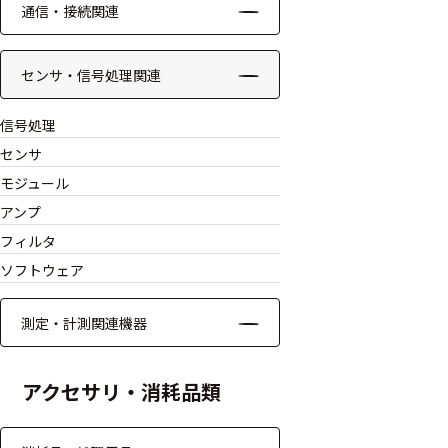
通信・接続関連
モジュー
ル
センサ・信号処理関連
アンプ
信号処理
フィルタ
センサ
ソフトウ
モジュール
ェア
アンプ
フィルタ
測定・計測関連
ソフトウェア
機器
測定・計測関連機器
握力計
ゴニオメ
アクセサリ・消耗品類
ータ
アイトラ