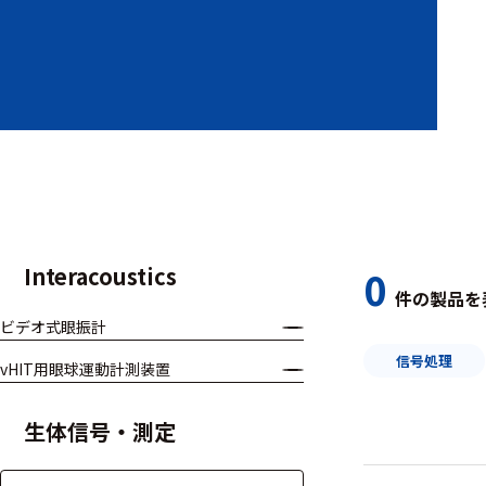
装置本体
デバイス
周辺機器
基幹シス
テム
通信・接続関連
Interacoustics
0
件の製品を
刺激装置
ビデオ式眼振計
レシーバ
信号処理
vHIT用眼球運動計測装置
トリガー
生体信号・測定
アダプタ
コネクタ