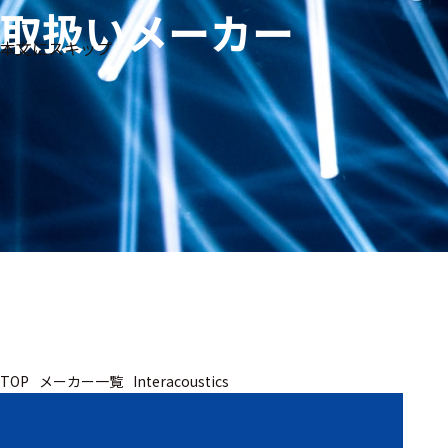
取扱いメーカー
生体
フリ
メー
本文にスキップ
信
ーワ
製品
カー
号・
ード
別
測定
検索
医
研
教
究
療
育
用
用
用
ヒ
ト・
人
動
TOP
メーカー一覧
Interacoustics
物