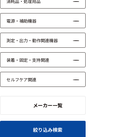
ッキング
消耗品・処理用品
プローブ
電源・補助機器
計測機器
トランス
測定・出力・動作関連機器
デューサ
装着・固定・支持関連
698
選
セルフケア関連
択
件
し
の
た
製
条
メーカー一覧
品
件
を
を
表
ク
示
リ
絞り込み検索
す
ア