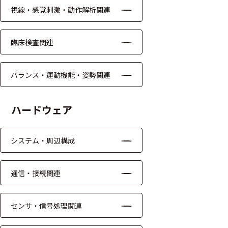
視線・感覚刺激・動作解析関連
モジュー
ル
臨床検査関連
アンプ
フィルタ
バランス・運動機能・姿勢関連
ソフトウ
ェア
ハードウェア
測定・計測関連
機器
システム・周辺構成
握力計
通信・接続関連
ゴニオメ
ータ
センサ・信号処理関連
アイトラ