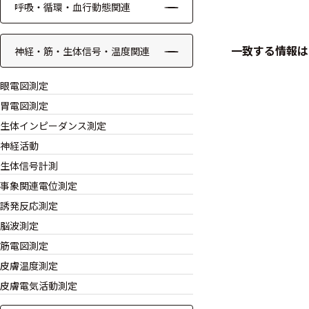
呼吸・循環・血行動態関連
ケーブル
一致する情報は
神経・筋・生体信号・温度関連
リード線
眼電図測定
インター
フェース
胃電図測定
生体インピーダンス測定
テレメー
神経活動
タ
生体信号計測
スイッチ
事象関連電位測定
誘発反応測定
センサ・信号処
脳波測定
理関連
筋電図測定
皮膚温度測定
信号処理
皮膚電気活動測定
センサ