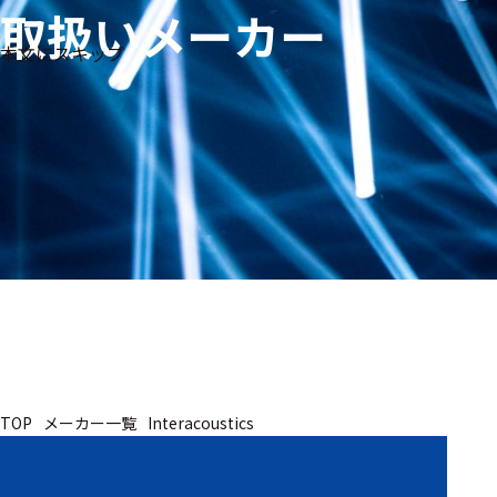
取扱いメーカー
生体
フリ
メー
本文にスキップ
信
ーワ
製品
カー
号・
ード
別
測定
検索
医
研
教
究
療
育
用
用
用
ヒ
ト・
人
動
TOP
メーカー一覧
Interacoustics
物