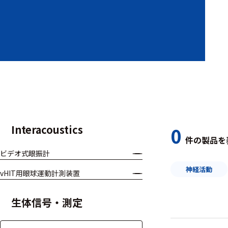
装置本体
デバイス
周辺機器
基幹シス
テム
通信・接続関連
Interacoustics
0
件の製品を
刺激装置
ビデオ式眼振計
レシーバ
神経活動
vHIT用眼球運動計測装置
トリガー
生体信号・測定
アダプタ
コネクタ