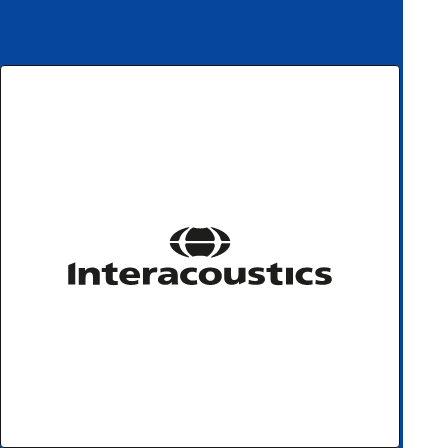
ハ
アク
ー
セサ
ド
リ・
ウ
消耗
ェ
品類
ア
ワイヤレス・無
線対応
MRI対応
システム・周辺
構成