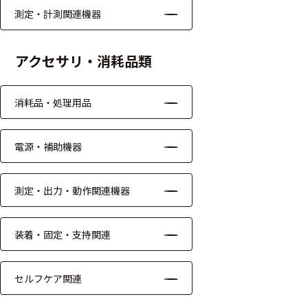
ッキング
測定・計測関連機器
プローブ
アクセサリ・消耗品類
計測機器
トランス
消耗品・処理用品
デューサ
電源・補助機器
698
選
択
測定・出力・動作関連機器
件
し
の
た
製
条
装着・固定・支持関連
品
件
を
を
表
ク
セルフケア関連
示
リ
す
ア