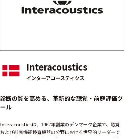
アクセ
ハード
サリ・
ウェア
消耗品
類
ワイヤレス・無
線対応
Interacoustics
MRI対応
インターアコースティクス
システム・周辺
診断の質を高める、革新的な聴覚・前庭評価ツ
構成
ール
装置本体
Interacousticsは、1967年創業のデンマーク企業で、聴覚
デバイス
および前庭機能検査機器の分野における世界的リーダーで