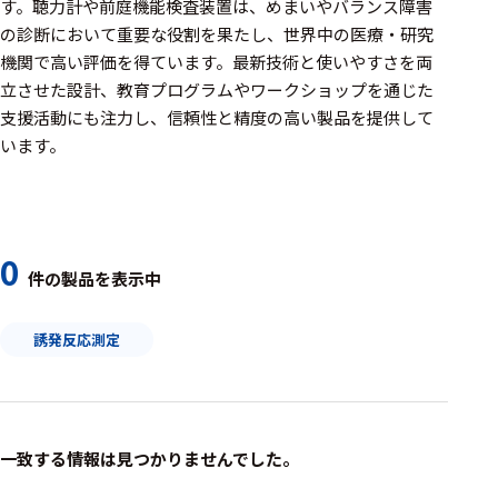
周辺機器
す。聴力計や前庭機能検査装置は、めまいやバランス障害
の診断において重要な役割を果たし、世界中の医療・研究
基幹シス
機関で高い評価を得ています。最新技術と使いやすさを両
テム
立させた設計、教育プログラムやワークショップを通じた
支援活動にも注力し、信頼性と精度の高い製品を提供して
通信・接続関連
います。
刺激装置
レシーバ
トリガー
0
件の製品を表示中
アダプタ
誘発反応測定
コネクタ
ケーブル
リード線
一致する情報は見つかりませんでした。
インター