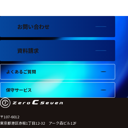
フェース
テレメー
タ
お問い合わせ
スイッチ
センサ・信号処
理関連
資料請求
信号処理
よくあるご質問
センサ
モジュー
保守サービス
ル
アンプ
フィルタ
〒107-6012
東京都港区赤坂1丁目12-32 アーク森ビル12F
ソフトウ