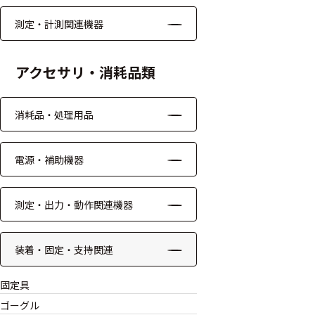
モジュー
測定・計測関連機器
ル
アンプ
アクセサリ・消耗品類
フィルタ
消耗品・処理用品
ソフトウ
ェア
電源・補助機器
測定・計測関連
機器
測定・出力・動作関連機器
握力計
装着・固定・支持関連
ゴニオメ
ータ
固定具
アイトラ
ゴーグル