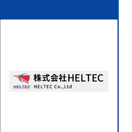
ハ
アク
ー
セサ
ド
リ・
ウ
消耗
ェ
品類
ア
ワイヤレス・無
線対応
MRI対応
システム・周辺
構成