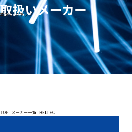
取扱いメーカー
生体
フリ
メー
本文にスキップ
信
ーワ
製品
カー
号・
ード
別
測定
検索
医
研
教
究
療
育
用
用
用
ヒ
ト・
人
動
TOP
メーカー一覧
HELTEC
物