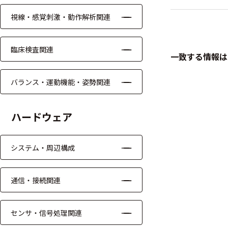
視線・感覚刺激・動作解析関連
ケーブル
リード線
臨床検査関連
一致する情報は
インター
フェース
バランス・運動機能・姿勢関連
テレメー
タ
ハードウェア
スイッチ
システム・周辺構成
センサ・信号処
理関連
通信・接続関連
信号処理
センサ・信号処理関連
センサ