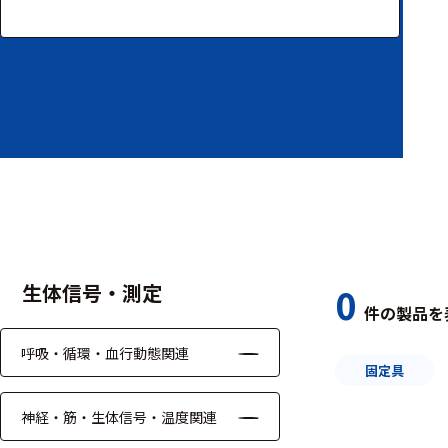
装置本体
デバイス
周辺機器
基幹シス
テム
通信・接続関連
刺激装置
生体信号・測定
0
件の製品を
レシーバ
呼吸・循環・血行動態関連
トリガー
固定具
アダプタ
神経・筋・生体信号・温度関連
コネクタ