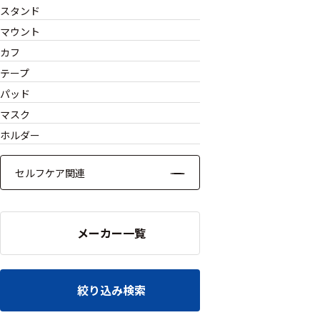
ッキング
スタンド
マウント
プローブ
カフ
計測機器
テープ
トランス
パッド
デューサ
マスク
ホルダー
セルフケア関連
698
選
択
件
し
の
た
メーカー一覧
製
条
品
件
を
を
表
ク
絞り込み検索
示
リ
す
ア