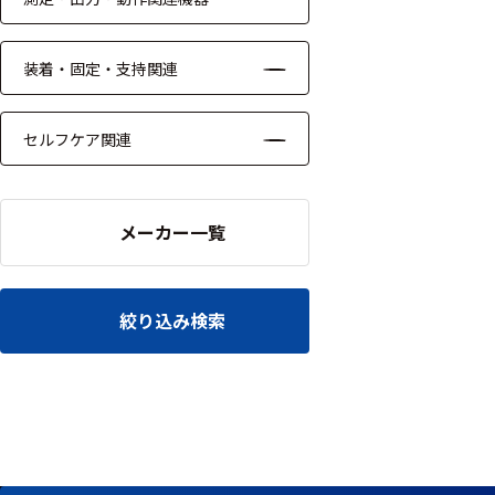
ッキング
プローブ
装着・固定・支持関連
計測機器
セルフケア関連
トランス
デューサ
メーカー一覧
698
選
択
件
絞り込み検索
し
の
た
製
条
品
件
を
を
表
ク
示
リ
す
ア