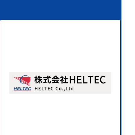
ハ
アク
ー
セサ
ド
リ・
ウ
消耗
ェ
品類
ア
ワイヤレス・無
線対応
MRI対応
システム・周辺
構成