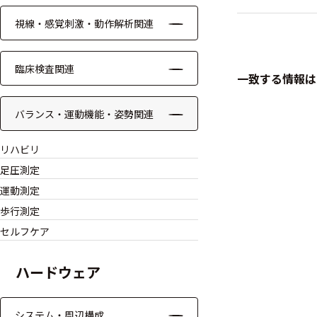
視線・感覚刺激・動作解析関連
ケーブル
リード線
臨床検査関連
一致する情報は
インター
フェース
バランス・運動機能・姿勢関連
テレメー
リハビリ
タ
足圧測定
スイッチ
運動測定
歩行測定
センサ・信号処
セルフケア
理関連
ハードウェア
信号処理
センサ
システム・周辺構成