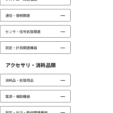
モジュー
ル
通信・接続関連
アンプ
センサ・信号処理関連
フィルタ
ソフトウ
測定・計測関連機器
ェア
測定・計測関連
アクセサリ・消耗品類
機器
消耗品・処理用品
握力計
ゴニオメ
電源・補助機器
ータ
アイトラ
測定・出力・動作関連機器