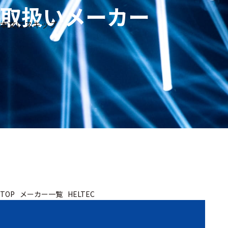
取扱いメーカー
生体
フリ
メー
本文にスキップ
信
ーワ
製品
カー
号・
ード
別
測定
検索
医
研
教
究
療
育
用
用
用
ヒ
ト・
人
動
TOP
メーカー一覧
HELTEC
物