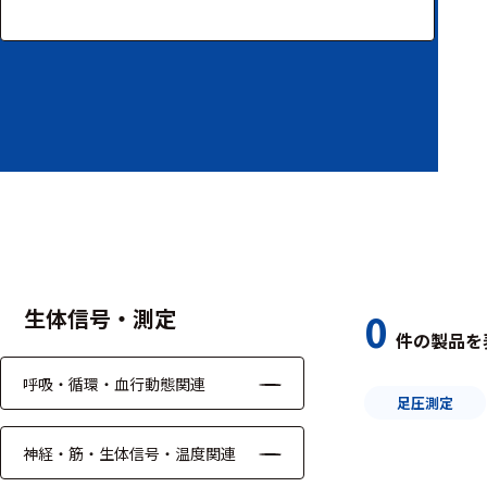
装置本体
デバイス
周辺機器
基幹シス
テム
通信・接続関連
刺激装置
生体信号・測定
0
件の製品を
レシーバ
呼吸・循環・血行動態関連
トリガー
足圧測定
アダプタ
神経・筋・生体信号・温度関連
コネクタ