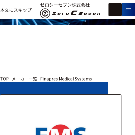
取扱いメーカー
ゼロシーセブン株式会社
フ
本文にスキップ
生
リ
メ
体
ー
ー
製
信
ワ
カ
品
号・
ー
ー
測
ド
別
定
検
索
医療用
TOP
メーカー一覧
Finapres Medical Systems
研究用
ヒト・人
動物
教育用