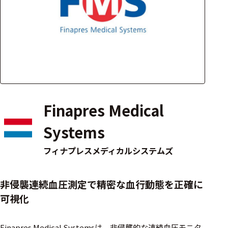
アクセ
ハード
サリ・
ウェア
消耗品
類
ワイヤレス・無
線対応
Finapres Medical
MRI対応
Systems
フィナプレスメディカルシステムズ
システム・周辺
構成
非侵襲連続血圧測定で精密な血行動態を正確に
装置本体
可視化
デバイス
Finapres Medical Systemsは、非侵襲的な連続血圧モニタ