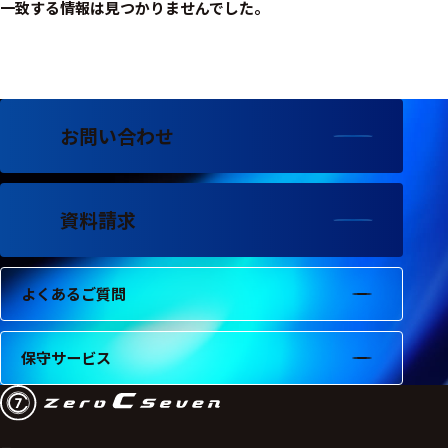
フェース
一致する情報は見つかりませんでした。
テレメー
タ
スイッチ
お問い合わせ
センサ・信号処
理関連
資料請求
信号処理
センサ
よくあるご質問
モジュー
ル
アンプ
保守サービス
フィルタ
ソフトウ