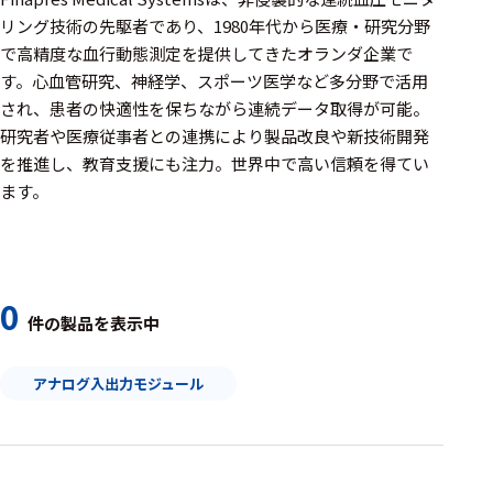
周辺機器
リング技術の先駆者であり、1980年代から医療・研究分野
基幹シス
で高精度な血行動態測定を提供してきたオランダ企業で
テム
す。心血管研究、神経学、スポーツ医学など多分野で活用
され、患者の快適性を保ちながら連続データ取得が可能。
通信・接続関連
研究者や医療従事者との連携により製品改良や新技術開発
を推進し、教育支援にも注力。世界中で高い信頼を得てい
刺激装置
ます。
レシーバ
トリガー
アダプタ
0
件の製品を表示中
コネクタ
アナログ入出力モジュール
ケーブル
リード線
インター