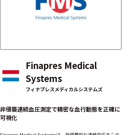
アクセ
ハード
サリ・
ウェア
消耗品
類
ワイヤレス・無
線対応
Finapres Medical
MRI対応
Systems
フィナプレスメディカルシステムズ
システム・周辺
構成
非侵襲連続血圧測定で精密な血行動態を正確に
装置本体
可視化
デバイス
Finapres Medical Systemsは、非侵襲的な連続血圧モニタ