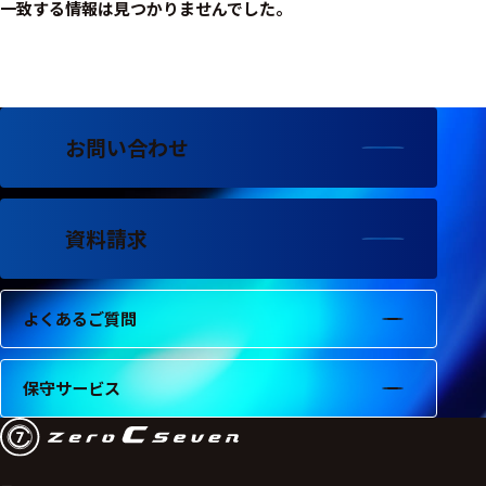
フェース
一致する情報は見つかりませんでした。
テレメー
タ
スイッチ
お問い合わせ
センサ・信号処
理関連
資料請求
信号処理
センサ
よくあるご質問
モジュー
ル
アンプ
保守サービス
フィルタ
ソフトウ