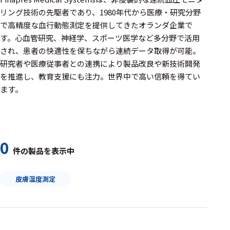
周辺機器
リング技術の先駆者であり、1980年代から医療・研究分野
基幹シス
で高精度な血行動態測定を提供してきたオランダ企業で
テム
す。心血管研究、神経学、スポーツ医学など多分野で活用
され、患者の快適性を保ちながら連続データ取得が可能。
通信・接続関連
研究者や医療従事者との連携により製品改良や新技術開発
を推進し、教育支援にも注力。世界中で高い信頼を得てい
刺激装置
ます。
レシーバ
トリガー
アダプタ
0
件の製品を表示中
コネクタ
皮膚温度測定
ケーブル
リード線
インター