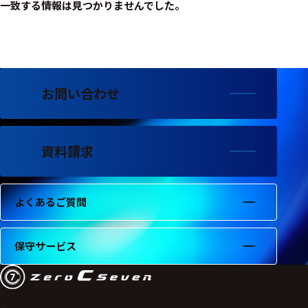
フェース
一致する情報は見つかりませんでした。
テレメー
タ
スイッチ
お問い合わせ
センサ・信号処
理関連
資料請求
信号処理
センサ
よくあるご質問
モジュー
ル
アンプ
保守サービス
フィルタ
ソフトウ