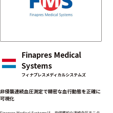
アクセ
ハード
サリ・
ウェア
消耗品
類
ワイヤレス・無
線対応
Finapres Medical
MRI対応
Systems
フィナプレスメディカルシステムズ
システム・周辺
構成
非侵襲連続血圧測定で精密な血行動態を正確に
装置本体
可視化
デバイス
Finapres Medical Systemsは、非侵襲的な連続血圧モニタ