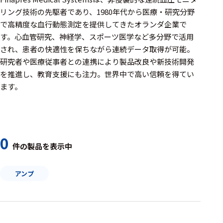
周辺機器
リング技術の先駆者であり、1980年代から医療・研究分野
基幹シス
で高精度な血行動態測定を提供してきたオランダ企業で
テム
す。心血管研究、神経学、スポーツ医学など多分野で活用
され、患者の快適性を保ちながら連続データ取得が可能。
通信・接続関連
研究者や医療従事者との連携により製品改良や新技術開発
を推進し、教育支援にも注力。世界中で高い信頼を得てい
刺激装置
ます。
レシーバ
トリガー
アダプタ
0
件の製品を表示中
コネクタ
アンプ
ケーブル
リード線
インター