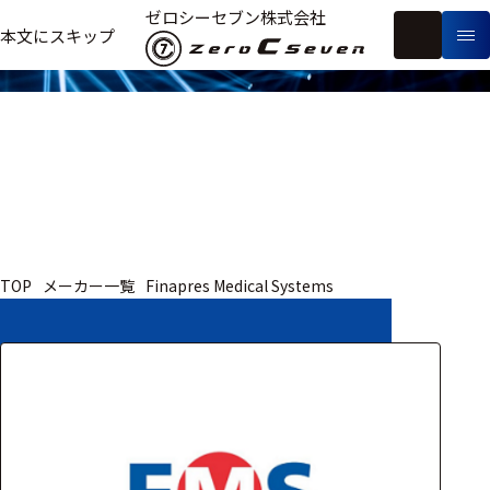
取扱いメーカー
ゼロシーセブン株式会社
フ
本文にスキップ
生
リ
メ
体
ー
ー
製
信
ワ
カ
品
号・
ー
ー
測
ド
別
定
検
索
医療用
TOP
メーカー一覧
Finapres Medical Systems
研究用
ヒト・人
動物
教育用