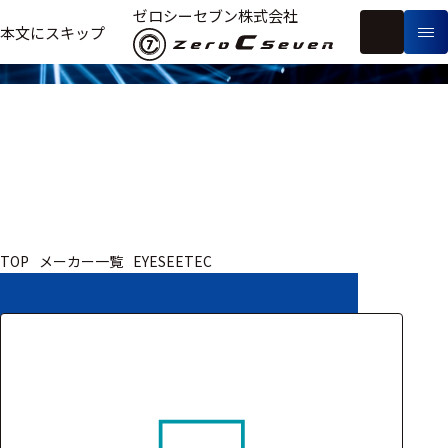
取扱いメーカー
ゼロシーセブン株式会社
フ
本文にスキップ
生
リ
メ
体
ー
ー
製
信
ワ
カ
品
号・
ー
ー
測
ド
別
定
検
索
医療用
TOP
メーカー一覧
EYESEETEC
研究用
ヒト・人
動物
教育用