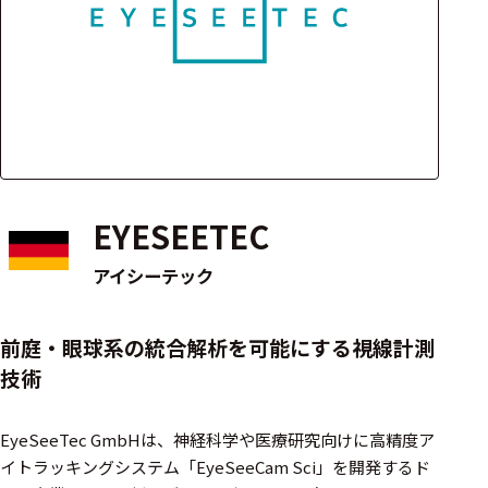
アクセ
ハード
サリ・
ウェア
消耗品
類
ワイヤレス・無
線対応
EYESEETEC
MRI対応
アイシーテック
システム・周辺
前庭・眼球系の統合解析を可能にする視線計測
構成
技術
装置本体
EyeSeeTec GmbHは、神経科学や医療研究向けに高精度ア
デバイス
イトラッキングシステム「EyeSeeCam Sci」を開発するド