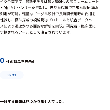
周辺機器
イツ企業です。最新モデルは最大500Hzの高フレームレート
と9軸IMUセンサーを搭載し、自然な環境で正確な眼球運動
基幹シス
測定が可能。軽量なゴーグル設計で長時間使用時の負担を
テム
軽減し、標準搭載の視線誘導プロトコルと統合データベー
スにより迅速かつ多面的な解析を実現。研究者・臨床医に
通信・接続関連
信頼されるツールとして注目されています。
刺激装置
レシーバ
トリガー
0
件の製品を表示中
アダプタ
SPO2
コネクタ
ケーブル
リード線
一致する情報は見つかりませんでした。
インター