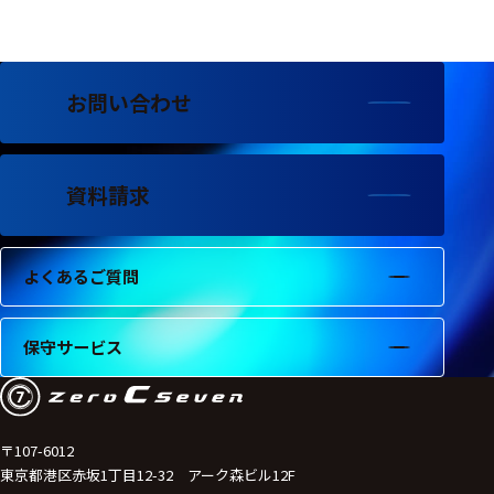
フェース
テレメー
タ
お問い合わせ
スイッチ
センサ・信号処
理関連
資料請求
信号処理
よくあるご質問
センサ
モジュー
保守サービス
ル
アンプ
フィルタ
〒107-6012
東京都港区赤坂1丁目12-32 アーク森ビル12F
ソフトウ