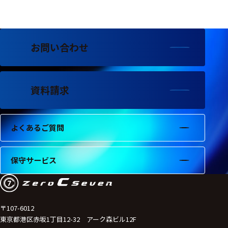
フェース
テレメー
タ
お問い合わせ
スイッチ
センサ・信号処
理関連
資料請求
信号処理
よくあるご質問
センサ
モジュー
保守サービス
ル
アンプ
フィルタ
〒107-6012
東京都港区赤坂1丁目12-32 アーク森ビル12F
ソフトウ