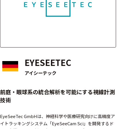
アクセ
ハード
サリ・
ウェア
消耗品
類
ワイヤレス・無
線対応
EYESEETEC
MRI対応
アイシーテック
システム・周辺
前庭・眼球系の統合解析を可能にする視線計測
構成
技術
装置本体
EyeSeeTec GmbHは、神経科学や医療研究向けに高精度ア
デバイス
イトラッキングシステム「EyeSeeCam Sci」を開発するド