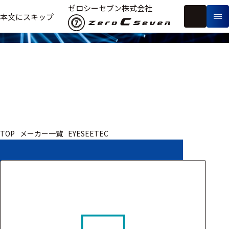
取扱いメーカー
ゼロシーセブン株式会社
フ
本文にスキップ
生
リ
メ
体
ー
ー
製
信
ワ
カ
品
号・
ー
ー
測
ド
別
定
検
索
医療用
TOP
メーカー一覧
EYESEETEC
研究用
ヒト・人
動物
教育用