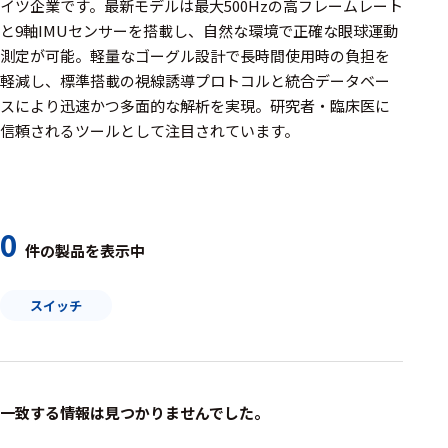
周辺機器
イツ企業です。最新モデルは最大500Hzの高フレームレート
と9軸IMUセンサーを搭載し、自然な環境で正確な眼球運動
基幹シス
測定が可能。軽量なゴーグル設計で長時間使用時の負担を
テム
軽減し、標準搭載の視線誘導プロトコルと統合データベー
スにより迅速かつ多面的な解析を実現。研究者・臨床医に
通信・接続関連
信頼されるツールとして注目されています。
刺激装置
レシーバ
トリガー
0
件の製品を表示中
アダプタ
スイッチ
コネクタ
ケーブル
リード線
一致する情報は見つかりませんでした。
インター