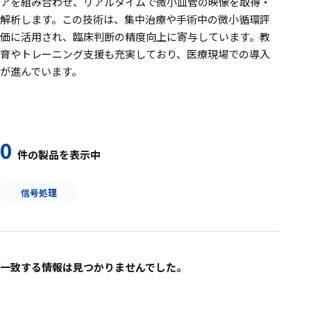
周辺機器
アを組み合わせ、リアルタイムで微小血管の映像を取得・
解析します。​この技術は、集中治療や手術中の微小循環評
基幹シス
価に活用され、臨床判断の精度向上に寄与しています。​教
テム
育やトレーニング支援も充実しており、医療現場での導入
が進んでいます。
通信・接続関連
刺激装置
レシーバ
0
件の製品を表示中
トリガー
アダプタ
信号処理
コネクタ
ケーブル
一致する情報は見つかりませんでした。
リード線
インター