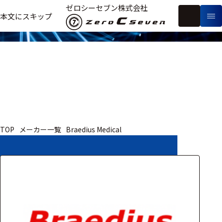
取扱いメーカー
ゼロシーセブン株式会社
フ
本文にスキップ
生
リ
メ
体
ー
ー
製
信
ワ
カ
品
号・
ー
ー
測
ド
別
定
検
索
医療用
TOP
メーカー一覧
Braedius Medical
研究用
ヒト・人
動物
教育用