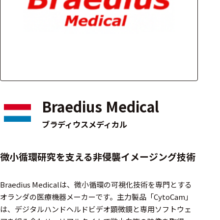
アクセ
ハード
サリ・
ウェア
消耗品
類
ワイヤレス・無
線対応
Braedius Medical
MRI対応
ブラディウスメディカル
システム・周辺
微小循環研究を支える非侵襲イメージング技術
構成
装置本体
Braedius Medicalは、微小循環の可視化技術を専門とする
オランダの医療機器メーカーです。​主力製品「CytoCam」
デバイス
は、デジタルハンドヘルドビデオ顕微鏡と専用ソフトウェ