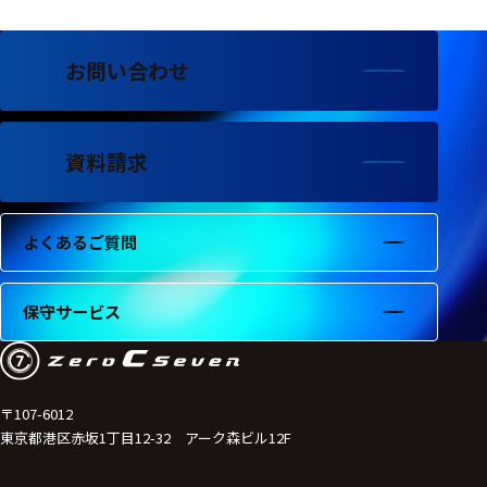
フェース
テレメー
タ
お問い合わせ
スイッチ
資料請求
センサ・信号処
理関連
信号処理
よくあるご質問
センサ
保守サービス
モジュー
ル
アンプ
〒107-6012
フィルタ
東京都港区赤坂1丁目12-32 アーク森ビル12F
ソフトウ