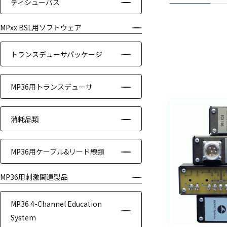
ッキング
ティシューバス
ダプタ
プローブ
MPxx BSL用ソフトウェア
計測機器
トランスデューサパッケージ
トランス
デューサ
MP36用トランスデューサ
消耗品類
698
選
択
件
し
MP36用ケーブル&リード線類
の
た
製
条
MP36用刺激関連製品
品
件
を
を
表
ク
MP36 4-Channel Education
示
リ
System
す
ア