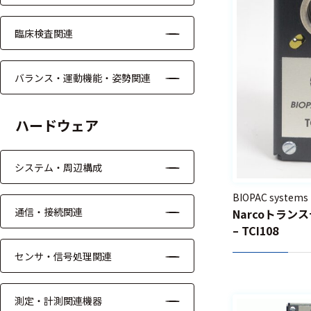
臨床検査関連
バランス・運動機能・姿勢関連
ハードウェア
システム・周辺構成
BIOPAC systems
通信・接続関連
Narcoトランス
– TCI108
センサ・信号処理関連
測定・計測関連機器