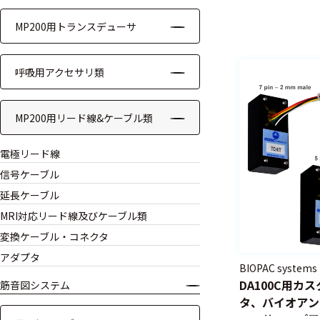
モジュー
MP200用トランスデューサ
ル
アンプ
呼吸用アクセサリ類
フィルタ
MP200用リード線&ケーブル類
ソフトウ
ェア
電極リード線
測定・計測関連
信号ケーブル
機器
延長ケーブル
MRI対応リード線及びケーブル類
握力計
変換ケーブル・コネクタ
アダプタ
ゴニオメ
BIOPAC systems
ータ
DA100C用カ
筋音図システム
タ、バイオアン
アイトラ
ューサアンプ用