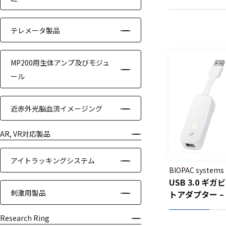
ケーブル
テレメータ製品
リード線
MP200用生体アンプ及びモジュ
インター
フェース
ール
テレメー
タ
近赤外光脳血流イメージング
スイッチ
AR, VR対応製品
センサ・信号処
アイトラッキングシステム
理関連
BIOPAC systems
USB 3.0 ギ
刺激用製品
トアダプター – 
信号処理
センサ
Research Ring