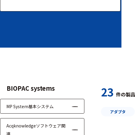
装置本体
デバイス
周辺機器
基幹シス
テム
通信・接続関連
刺激装置
BIOPAC systems
23
件の製
レシーバ
MP System基本システム
トリガー
アダプタ
アダプタ
Acqknowledgeソフトウェア関
連
コネクタ