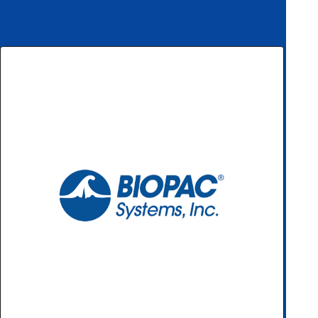
ハ
アク
ー
セサ
ド
リ・
ウ
消耗
ェ
品類
ア
ワイヤレス・無
線対応
MRI対応
システム・周辺
構成