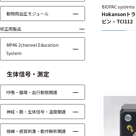
る
す
BIOPAC systems
る
Hokansonト
動物用血圧モジュール
ピン – TCI112
校正用製品
MP46 2channel Education
System
生体信号・測定
呼吸・循環・血行動態関連
神経・筋・生体信号・温度関連
視線・感覚刺激・動作解析関連