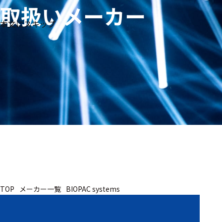
取扱いメーカー
生体
フリ
メー
本文にスキップ
信
ーワ
製品
カー
号・
ード
別
測定
検索
医
研
教
究
療
育
用
用
用
ヒ
ト・
人
動
TOP
メーカー一覧
BIOPAC systems
物