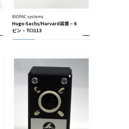
BIOPAC systems
Hugo-Sachs/Harvard装置 – 6
ピン – TCI113