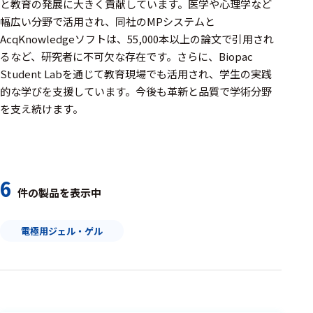
周辺機器
と教育の発展に大きく貢献しています。医学や心理学など
幅広い分野で活用され、同社のMPシステムと
基幹シス
AcqKnowledgeソフトは、55,000本以上の論文で引用され
テム
るなど、研究者に不可欠な存在です。さらに、Biopac
Student Labを通じて教育現場でも活用され、学生の実践
通信・接続関連
的な学びを支援しています。今後も革新と品質で学術分野
刺激装置
を支え続けます。
レシーバ
トリガー
6
アダプタ
件の製品を表示中
コネクタ
電極用ジェル・ゲル
ケーブル
リード線
インター