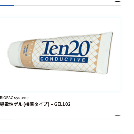
選択した条件をク
リアする
698
件
の
製
品
を
表
示
す
る
BIOPAC systems
導電性ゲル (接着タイプ) – GEL102