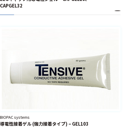
ェア
CAPGEL32
測定・計測関連
機器
握力計
ゴニオメ
ータ
アイトラ
ッキング
プローブ
計測機器
トランス
デューサ
BIOPAC systems
導電性接着ゲル (強力接着タイプ) – GEL103