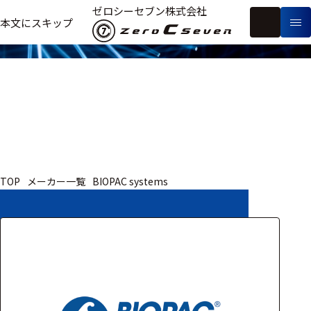
取扱いメーカー
ゼロシーセブン株式会社
フ
本文にスキップ
生
リ
メ
体
ー
ー
製
信
ワ
カ
品
号・
ー
ー
測
ド
別
定
検
索
医療用
TOP
メーカー一覧
BIOPAC systems
研究用
ヒト・人
動物
教育用