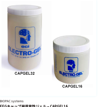
フェース
テレメー
タ
スイッチ
センサ・信号処
理関連
信号処理
センサ
モジュー
ル
アンプ
フィルタ
BIOPAC systems
ソフトウ
EEGキャップ用導電性ジェル – CAPGEL16、