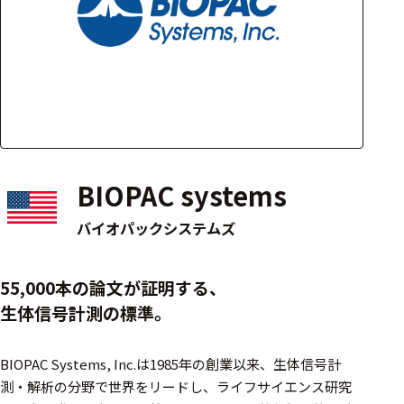
アクセ
ハード
サリ・
ウェア
消耗品
類
ワイヤレス・無
線対応
BIOPAC systems
MRI対応
バイオパックシステムズ
システム・周辺
55,000本の論文が証明する、
構成
生体信号計測の標準。
装置本体
BIOPAC Systems, Inc.は1985年の創業以来、生体信号計
デバイス
測・解析の分野で世界をリードし、ライフサイエンス研究