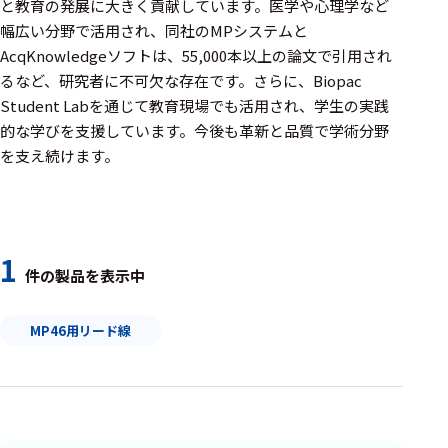
周辺機器
と教育の発展に大きく貢献しています。医学や心理学など
幅広い分野で活用され、同社のMPシステムと
基幹シス
AcqKnowledgeソフトは、55,000本以上の論文で引用され
テム
るなど、研究者に不可欠な存在です。さらに、Biopac
Student Labを通じて教育現場でも活用され、学生の実践
通信・接続関連
的な学びを支援しています。今後も革新と品質で学術分野
刺激装置
を支え続けます。
レシーバ
トリガー
1
アダプタ
件の製品を表示中
コネクタ
MP46用リード線
ケーブル
リード線
インター