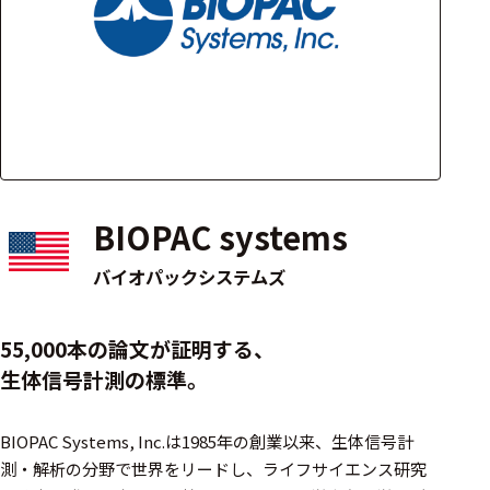
アクセ
ハード
サリ・
ウェア
消耗品
類
ワイヤレス・無
線対応
BIOPAC systems
MRI対応
バイオパックシステムズ
システム・周辺
55,000本の論文が証明する、
構成
生体信号計測の標準。
装置本体
BIOPAC Systems, Inc.は1985年の創業以来、生体信号計
デバイス
測・解析の分野で世界をリードし、ライフサイエンス研究