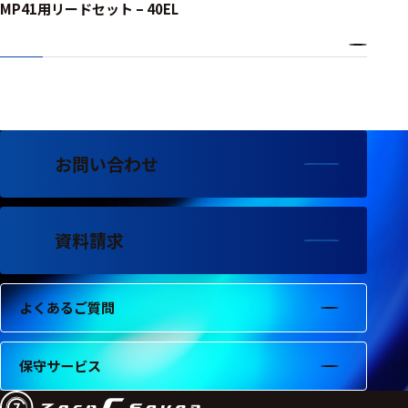
ェア
MP41用リードセット – 40EL
測定・計測関連
機器
握力計
ゴニオメ
お問い合わせ
ータ
アイトラ
ッキング
資料請求
プローブ
計測機器
よくあるご質問
トランス
デューサ
保守サービス