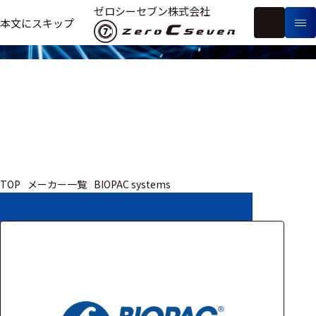
取扱いメーカー
ゼロシーセブン株式会社
フ
本文にスキップ
生
リ
メ
体
ー
ー
製
信
ワ
カ
品
号・
ー
ー
測
ド
別
定
検
索
医療用
TOP
メーカー一覧
BIOPAC systems
研究用
ヒト・人
動物
教育用