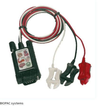
フェース
テレメー
タ
スイッチ
センサ・信号処
理関連
信号処理
センサ
モジュー
ル
アンプ
フィルタ
ソフトウ
BIOPAC systems