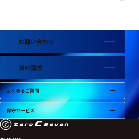
ェア
測定・計測関連
機器
握力計
お問い合わせ
ゴニオメ
ータ
資料請求
アイトラ
ッキング
プローブ
よくあるご質問
計測機器
保守サービス
トランス
デューサ