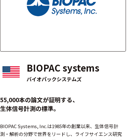
アクセ
ハード
サリ・
ウェア
消耗品
類
ワイヤレス・無
線対応
BIOPAC systems
MRI対応
バイオパックシステムズ
システム・周辺
55,000本の論文が証明する、
構成
生体信号計測の標準。
装置本体
BIOPAC Systems, Inc.は1985年の創業以来、生体信号計
デバイス
測・解析の分野で世界をリードし、ライフサイエンス研究