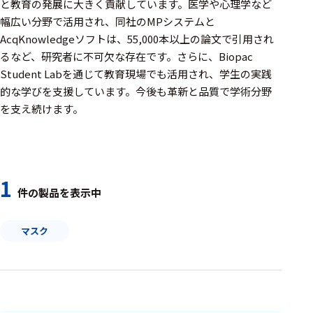
周辺機器
と教育の発展に大きく貢献しています。医学や心理学など
幅広い分野で活用され、同社のMPシステムと
基幹シス
AcqKnowledgeソフトは、55,000本以上の論文で引用され
テム
るなど、研究者に不可欠な存在です。さらに、Biopac
Student Labを通じて教育現場でも活用され、学生の実践
通信・接続関連
的な学びを支援しています。今後も革新と品質で学術分野
刺激装置
を支え続けます。
レシーバ
トリガー
1
アダプタ
件の製品を表示中
コネクタ
マスク
ケーブル
リード線
インター