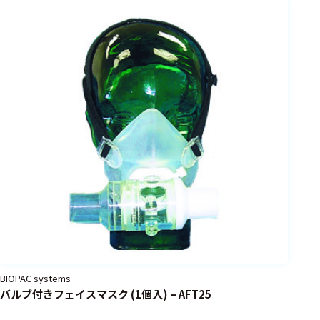
フェース
テレメー
タ
スイッチ
センサ・信号処
理関連
信号処理
センサ
モジュー
ル
アンプ
BIOPAC systems
フィルタ
バルブ付きフェイスマスク (1個入) – AFT25
ソフトウ