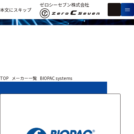
取扱いメーカー
ゼロシーセブン株式会社
フ
本文にスキップ
生
リ
メ
体
ー
ー
製
信
ワ
カ
品
号・
ー
ー
測
ド
別
定
検
索
医療用
TOP
メーカー一覧
BIOPAC systems
研究用
ヒト・人
動物
教育用