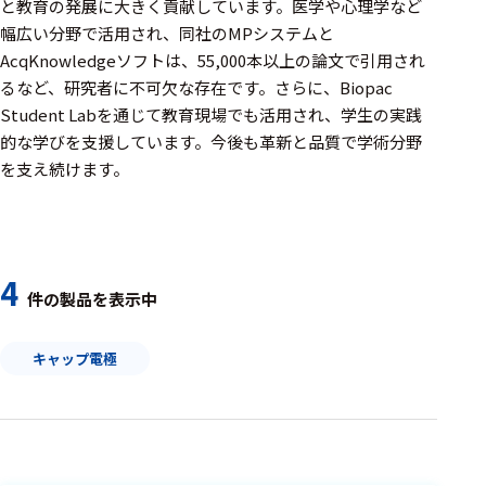
周辺機器
と教育の発展に大きく貢献しています。医学や心理学など
幅広い分野で活用され、同社のMPシステムと
基幹シス
AcqKnowledgeソフトは、55,000本以上の論文で引用され
テム
るなど、研究者に不可欠な存在です。さらに、Biopac
Student Labを通じて教育現場でも活用され、学生の実践
通信・接続関連
的な学びを支援しています。今後も革新と品質で学術分野
刺激装置
を支え続けます。
レシーバ
トリガー
4
アダプタ
件の製品を表示中
コネクタ
キャップ電極
ケーブル
リード線
インター