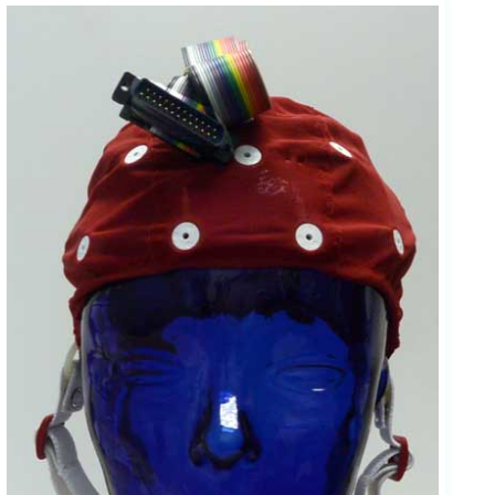
フェース
テレメー
タ
スイッチ
センサ・信号処
理関連
信号処理
センサ
モジュー
ル
アンプ
フィルタ
ソフトウ