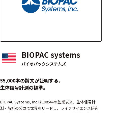
アクセ
ハード
サリ・
ウェア
消耗品
類
ワイヤレス・無
線対応
BIOPAC systems
MRI対応
バイオパックシステムズ
システム・周辺
55,000本の論文が証明する、
構成
生体信号計測の標準。
装置本体
BIOPAC Systems, Inc.は1985年の創業以来、生体信号計
デバイス
測・解析の分野で世界をリードし、ライフサイエンス研究