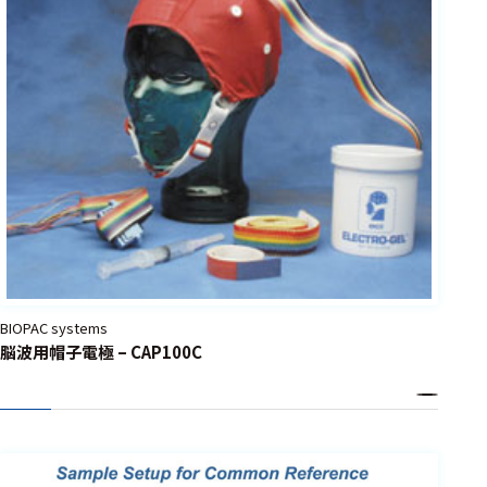
選択した条件をク
リアする
698
件
の
製
品
を
表
示
す
る
BIOPAC systems
脳波用帽子電極 – CAP100C