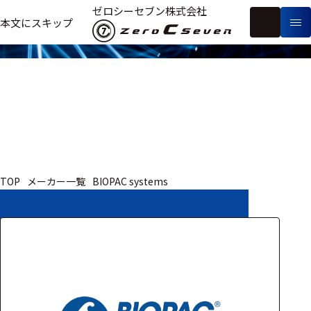
取扱いメーカー
ゼロシーセブン株式会社
フ
本文にスキップ
生
リ
メ
体
ー
ー
製
信
ワ
カ
品
号・
ー
ー
測
ド
別
定
検
索
医療用
TOP
メーカー一覧
BIOPAC systems
研究用
ヒト・人
動物
教育用