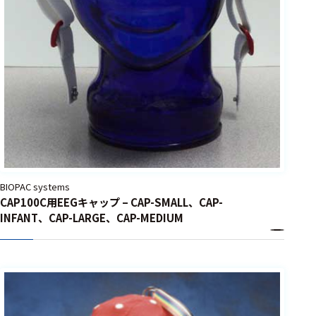
ェア
測定・計測関連
機器
握力計
ゴニオメ
ータ
アイトラ
ッキング
BIOPAC systems
プローブ
CAP100C用EEGキャップ – CAP-SMALL、CAP-
INFANT、CAP-LARGE、CAP-MEDIUM
計測機器
トランス
デューサ