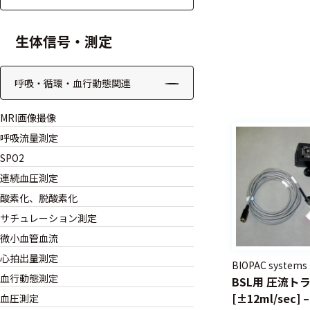
る
す
る
生体信号・測定
呼吸・循環・血行動態関連
MRI画像撮像
呼吸流量測定
SPO2
連続血圧測定
酸素化、脱酸素化
サチュレーション測定
微小血管血流
心拍出量測定
BIOPAC systems
血行動態測定
BSL用 圧流ト
[±12ml/sec] –
血圧測定