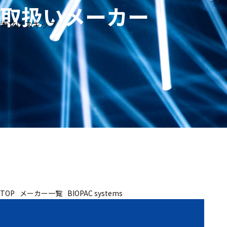
取扱いメーカー
生体
フリ
メー
本文にスキップ
信
ーワ
製品
カー
号・
ード
別
測定
検索
医
研
教
究
療
育
用
用
用
ヒ
ト・
人
動
TOP
メーカー一覧
BIOPAC systems
物