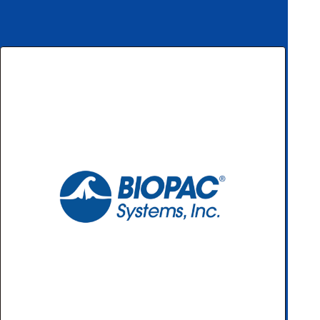
ハ
アク
ー
セサ
ド
リ・
ウ
消耗
ェ
品類
ア
ワイヤレス・無
線対応
MRI対応
システム・周辺
構成