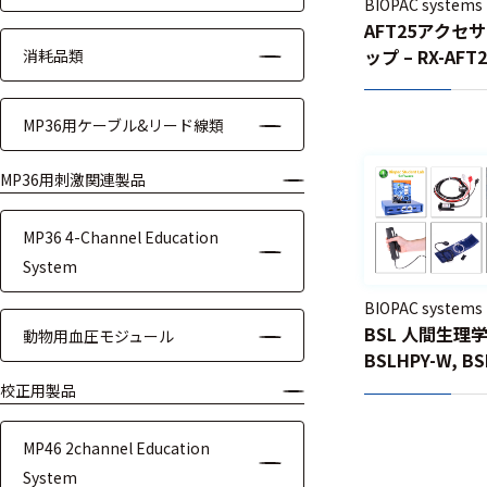
ッキング
BIOPAC systems
AFT25アクセ
プローブ
ップ – RX-AFT2
消耗品類
計測機器
MP36用ケーブル&リード線類
トランス
デューサ
MP36用刺激関連製品
MP36 4-Channel Education
System
698
選
択
BIOPAC systems
件
し
BSL 人間生理
の
動物用血圧モジュール
た
製
BSLHPY-W, BS
条
品
校正用製品
件
を
を
表
ク
MP46 2channel Education
示
リ
す
System
ア