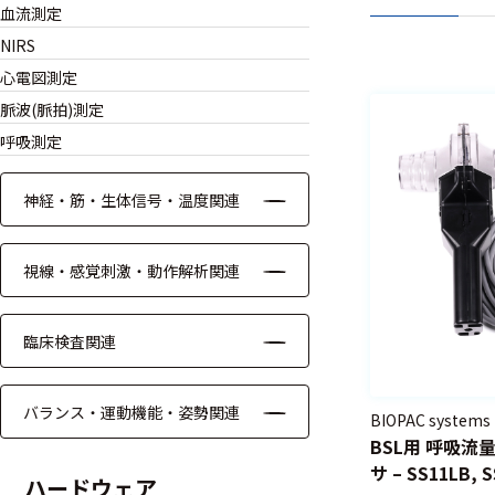
血流測定
NIRS
心電図測定
脈波(脈拍)測定
呼吸測定
神経・筋・生体信号・温度関連
視線・感覚刺激・動作解析関連
臨床検査関連
バランス・運動機能・姿勢関連
BIOPAC systems
BSL用 呼吸
サ – SS11LB, 
ハードウェア