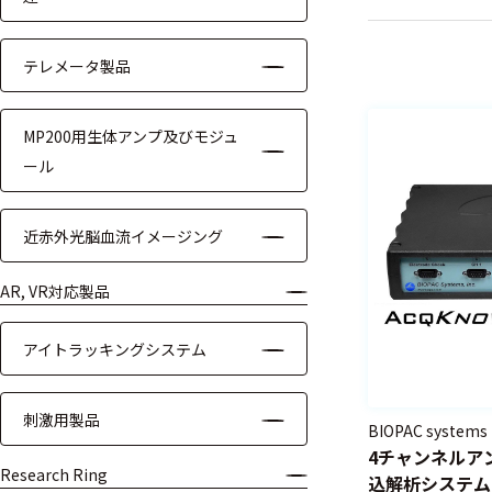
ケーブル
テレメータ製品
リード線
MP200用生体アンプ及びモジュ
インター
フェース
ール
テレメー
タ
近赤外光脳血流イメージング
スイッチ
AR, VR対応製品
センサ・信号処
アイトラッキングシステム
理関連
刺激用製品
信号処理
BIOPAC systems
4チャンネルア
センサ
Research Ring
込解析システム(W