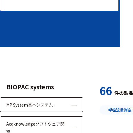
装置本体
デバイス
周辺機器
基幹シス
テム
通信・接続関連
刺激装置
BIOPAC systems
66
件の製
レシーバ
MP System基本システム
トリガー
呼吸流量測定
アダプタ
Acqknowledgeソフトウェア関
連
コネクタ