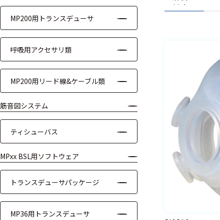
両対応)
モジュー
MP200用トランスデューサ
ル
アンプ
呼吸用アクセサリ類
フィルタ
MP200用リード線&ケーブル類
ソフトウ
ェア
筋音図システム
測定・計測関連
ティシューバス
機器
MPxx BSL用ソフトウェア
握力計
ゴニオメ
トランスデューサパッケージ
ータ
アイトラ
MP36用トランスデューサ