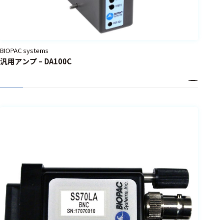
選択した条件をク
リアする
698
BIOPAC systems
件
汎用アンプ – DA100C
の
製
品
を
表
示
す
る