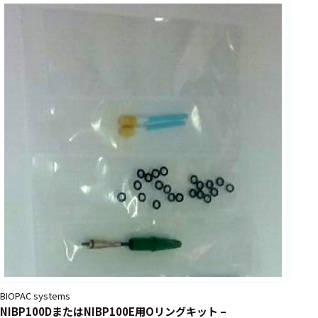
フェース
テレメー
タ
スイッチ
センサ・信号処
理関連
信号処理
センサ
モジュー
ル
アンプ
フィルタ
BIOPAC systems
ソフトウ
NIBP100DまたはNIBP100E用Oリングキット –