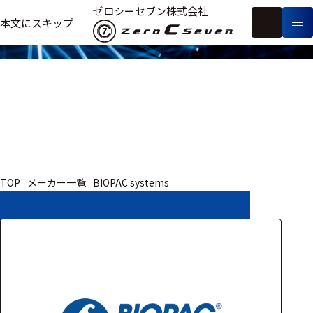
取扱いメーカー
ゼロシーセブン株式会社
フ
本文にスキップ
生
リ
メ
体
ー
ー
製
信
ワ
カ
品
号・
ー
ー
測
ド
別
定
検
索
医療用
TOP
メーカー一覧
BIOPAC systems
研究用
ヒト・人
動物
教育用