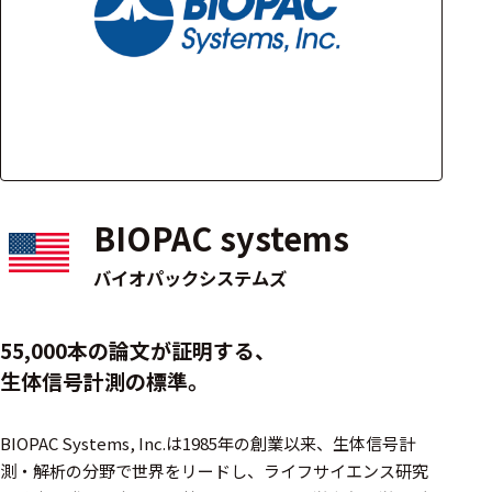
アクセ
ハード
サリ・
ウェア
消耗品
類
ワイヤレス・無
線対応
BIOPAC systems
MRI対応
バイオパックシステムズ
システム・周辺
55,000本の論文が証明する、
構成
生体信号計測の標準。
装置本体
BIOPAC Systems, Inc.は1985年の創業以来、生体信号計
デバイス
測・解析の分野で世界をリードし、ライフサイエンス研究