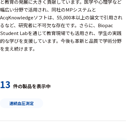
周辺機器
と教育の発展に大きく貢献しています。医学や心理学など
幅広い分野で活用され、同社のMPシステムと
基幹シス
AcqKnowledgeソフトは、55,000本以上の論文で引用され
テム
るなど、研究者に不可欠な存在です。さらに、Biopac
Student Labを通じて教育現場でも活用され、学生の実践
通信・接続関連
的な学びを支援しています。今後も革新と品質で学術分野
刺激装置
を支え続けます。
レシーバ
トリガー
13
アダプタ
件の製品を表示中
コネクタ
連続血圧測定
ケーブル
リード線
インター