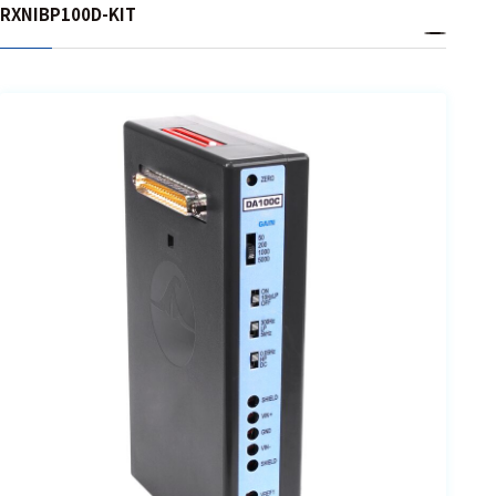
ェア
RXNIBP100D-KIT
測定・計測関連
機器
握力計
ゴニオメ
ータ
アイトラ
ッキング
プローブ
計測機器
トランス
デューサ