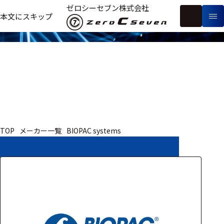
取扱いメーカー
ゼロシーセブン株式会社
フ
本文にスキップ
生
リ
メ
体
ー
ー
製
信
ワ
カ
品
号・
ー
ー
測
ド
別
定
検
索
医療用
TOP
メーカー一覧
BIOPAC systems
研究用
ヒト・人
動物
教育用