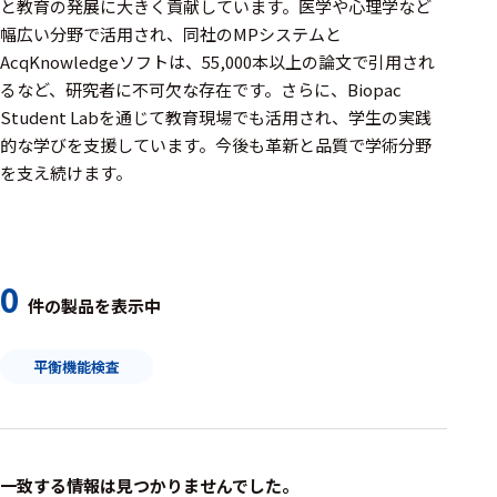
周辺機器
と教育の発展に大きく貢献しています。医学や心理学など
幅広い分野で活用され、同社のMPシステムと
基幹シス
AcqKnowledgeソフトは、55,000本以上の論文で引用され
テム
るなど、研究者に不可欠な存在です。さらに、Biopac
Student Labを通じて教育現場でも活用され、学生の実践
通信・接続関連
的な学びを支援しています。今後も革新と品質で学術分野
刺激装置
を支え続けます。
レシーバ
トリガー
0
アダプタ
件の製品を表示中
コネクタ
平衡機能検査
ケーブル
リード線
インター
一致する情報は見つかりませんでした。