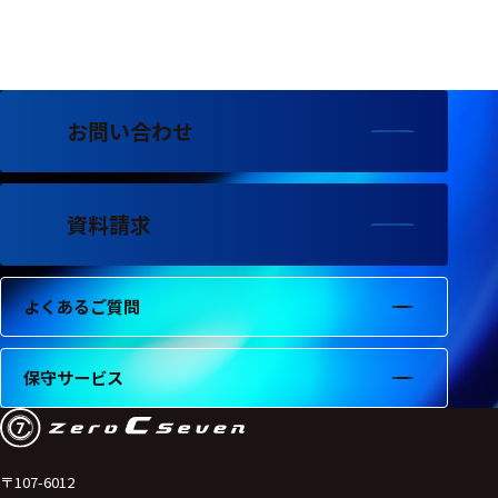
フェース
テレメー
タ
スイッチ
お問い合わせ
センサ・信号処
理関連
資料請求
信号処理
センサ
よくあるご質問
モジュー
ル
保守サービス
アンプ
フィルタ
ソフトウ
〒107-6012