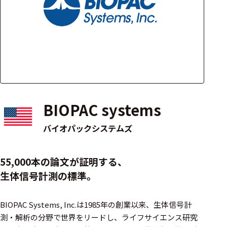
アクセ
ハード
サリ・
ウェア
消耗品
類
ワイヤレス・無
線対応
BIOPAC systems
MRI対応
バイオパックシステムズ
システム・周辺
55,000本の論文が証明する、
構成
生体信号計測の標準。
装置本体
BIOPAC Systems, Inc.は1985年の創業以来、生体信号計
デバイス
測・解析の分野で世界をリードし、ライフサイエンス研究