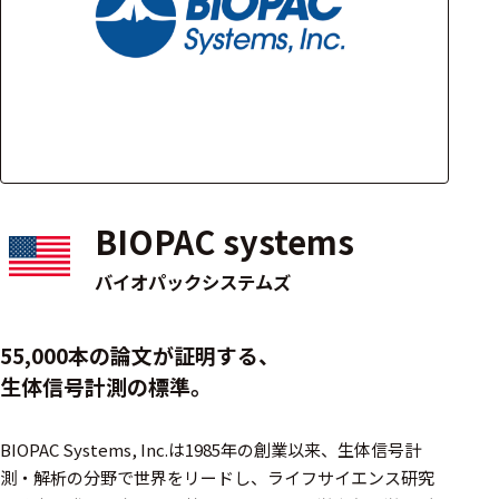
アクセ
ハード
サリ・
ウェア
消耗品
類
ワイヤレス・無
線対応
BIOPAC systems
MRI対応
バイオパックシステムズ
システム・周辺
55,000本の論文が証明する、
構成
生体信号計測の標準。
装置本体
BIOPAC Systems, Inc.は1985年の創業以来、生体信号計
デバイス
測・解析の分野で世界をリードし、ライフサイエンス研究