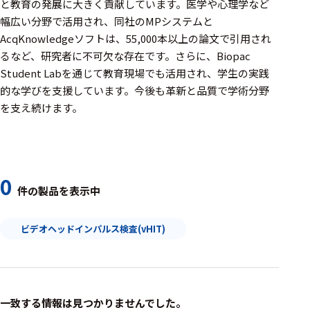
周辺機器
と教育の発展に大きく貢献しています。医学や心理学など
幅広い分野で活用され、同社のMPシステムと
基幹シス
AcqKnowledgeソフトは、55,000本以上の論文で引用され
テム
るなど、研究者に不可欠な存在です。さらに、Biopac
Student Labを通じて教育現場でも活用され、学生の実践
通信・接続関連
的な学びを支援しています。今後も革新と品質で学術分野
刺激装置
を支え続けます。
レシーバ
トリガー
0
アダプタ
件の製品を表示中
コネクタ
ビデオヘッドインパルス検査(vHIT)
ケーブル
リード線
インター
一致する情報は見つかりませんでした。