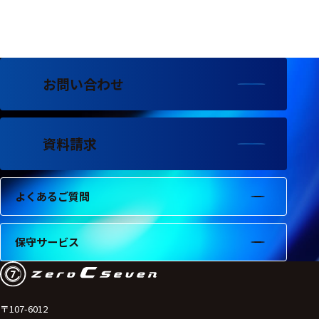
フェース
テレメー
タ
スイッチ
お問い合わせ
センサ・信号処
理関連
資料請求
信号処理
センサ
よくあるご質問
モジュー
ル
保守サービス
アンプ
フィルタ
ソフトウ
〒107-6012