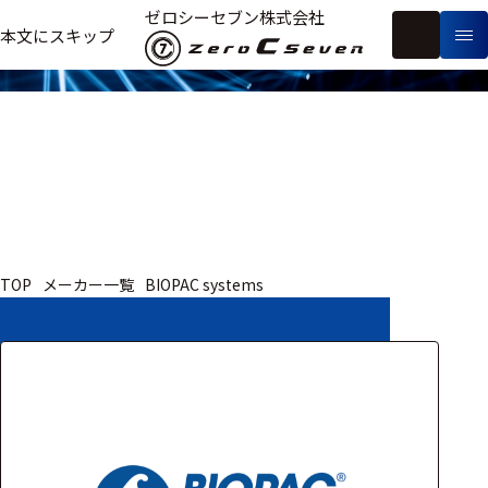
取扱いメーカー
ゼロシーセブン株式会社
フ
本文にスキップ
生
リ
メ
体
ー
ー
製
信
ワ
カ
品
号・
ー
ー
測
ド
別
定
検
索
医療用
TOP
メーカー一覧
BIOPAC systems
研究用
ヒト・人
動物
教育用