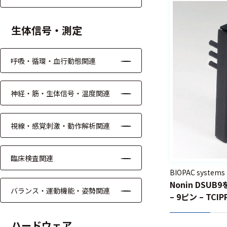
る
す
る
生体信号・測定
呼吸・循環・血行動態関連
神経・筋・生体信号・温度関連
視線・感覚刺激・動作解析関連
臨床検査関連
BIOPAC systems
Nonin DSUB
バランス・運動機能・姿勢関連
– 9ピン – TCIP
ハードウェア