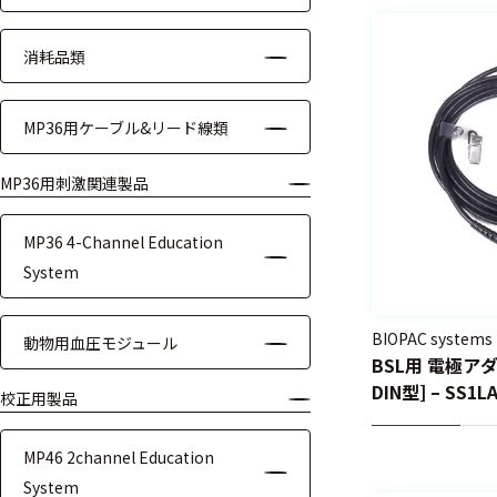
ッキング
プローブ
消耗品類
計測機器
MP36用ケーブル&リード線類
トランス
デューサ
MP36用刺激関連製品
MP36 4-Channel Education
System
698
選
択
件
し
BIOPAC systems
の
動物用血圧モジュール
た
BSL用 電極アダ
製
条
品
DIN型] – SS1L
校正用製品
件
を
を
表
ク
MP46 2channel Education
示
リ
す
System
ア