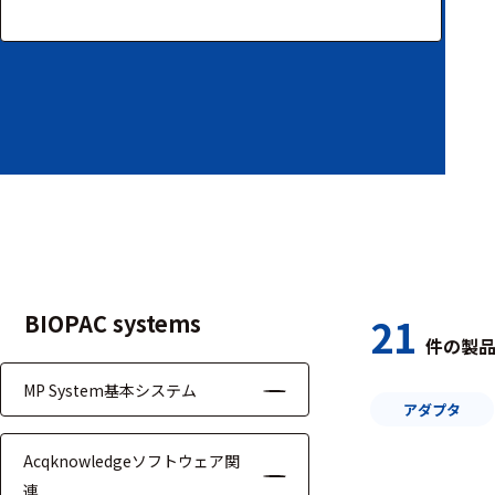
装置本体
デバイス
周辺機器
基幹シス
テム
通信・接続関連
刺激装置
BIOPAC systems
21
件の製
レシーバ
MP System基本システム
トリガー
アダプタ
アダプタ
Acqknowledgeソフトウェア関
連
コネクタ