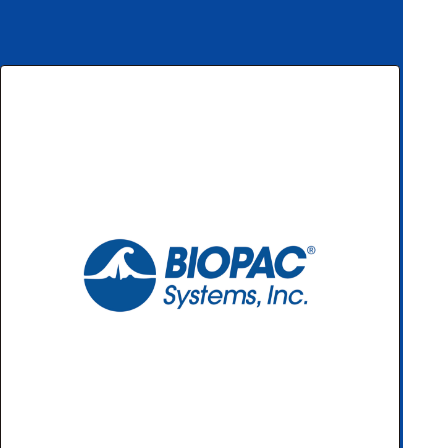
ハ
アク
ー
セサ
ド
リ・
ウ
消耗
ェ
品類
ア
ワイヤレス・無
線対応
MRI対応
システム・周辺
構成