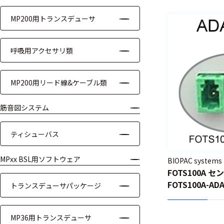
モジュー
MP200用トランスデューサ
ル
アンプ
呼吸用アクセサリ類
フィルタ
MP200用リード線&ケーブル類
ソフトウ
ェア
筋音図システム
測定・計測関連
ティシューバス
機器
MPxx BSL用ソフトウェア
BIOPAC systems
握力計
FOTS100A 
ゴニオメ
FOTS100A-AD
トランスデューサパッケージ
ータ
アイトラ
MP36用トランスデューサ