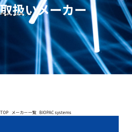
取扱いメーカー
生体
フリ
メー
本文にスキップ
信
ーワ
製品
カー
号・
ード
別
測定
検索
医
研
教
究
療
育
用
用
用
ヒ
ト・
人
動
TOP
メーカー一覧
BIOPAC systems
物