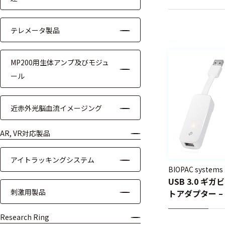
ケーブル
テレメータ製品
リード線
MP200用生体アンプ及びモジュ
インター
フェース
ール
テレメー
タ
近赤外光脳血流イメージング
スイッチ
AR, VR対応製品
センサ・信号処
アイトラッキングシステム
理関連
BIOPAC systems
USB 3.0 ギ
刺激用製品
トアダプター – 
信号処理
センサ
Research Ring