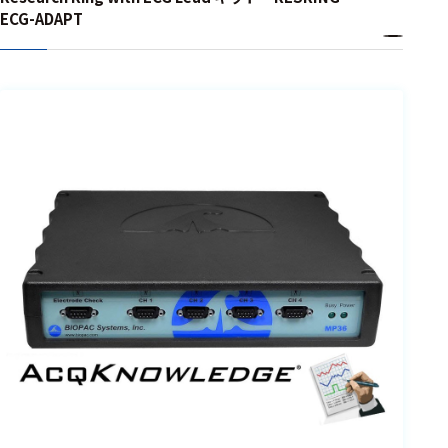
ェア
ECG-ADAPT
測定・計測関連
機器
握力計
ゴニオメ
ータ
アイトラ
ッキング
プローブ
計測機器
トランス
デューサ