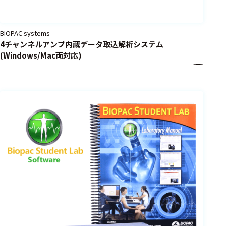
選択した条件をク
リアする
BIOPAC systems
698
4チャンネルアンプ内蔵データ取込解析システム
(Windows/Mac両対応)
件
の
製
品
を
表
示
す
る