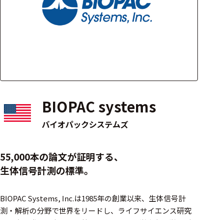
アクセ
ハード
サリ・
ウェア
消耗品
類
ワイヤレス・無
線対応
BIOPAC systems
MRI対応
バイオパックシステムズ
システム・周辺
55,000本の論文が証明する、
構成
生体信号計測の標準。
装置本体
BIOPAC Systems, Inc.は1985年の創業以来、生体信号計
デバイス
測・解析の分野で世界をリードし、ライフサイエンス研究