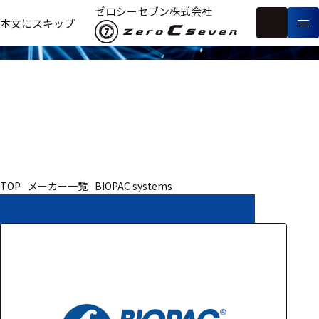
取扱いメーカー
ゼロシーセブン株式会社
フ
本文にスキップ
生
リ
メ
体
ー
ー
製
信
ワ
カ
品
号・
ー
ー
測
ド
別
定
検
索
医療用
TOP
メーカー一覧
BIOPAC systems
研究用
ヒト・人
動物
教育用