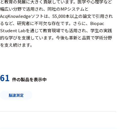
周辺機器
と教育の発展に大きく貢献しています。医学や心理学など
幅広い分野で活用され、同社のMPシステムと
基幹シス
AcqKnowledgeソフトは、55,000本以上の論文で引用され
テム
るなど、研究者に不可欠な存在です。さらに、Biopac
Student Labを通じて教育現場でも活用され、学生の実践
通信・接続関連
的な学びを支援しています。今後も革新と品質で学術分野
刺激装置
を支え続けます。
レシーバ
トリガー
61
アダプタ
件の製品を表示中
コネクタ
脳波測定
ケーブル
リード線
インター