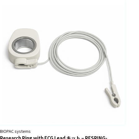
フェース
テレメー
タ
スイッチ
センサ・信号処
理関連
信号処理
センサ
モジュー
ル
アンプ
フィルタ
BIOPAC systems
ソフトウ
Research Ring with ECG Lead キット – RESRING-