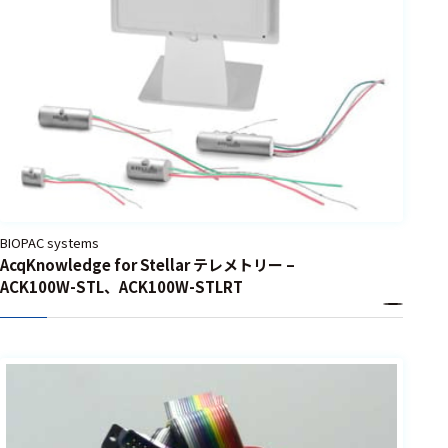
BIOPAC systems
AcqKnowledge for Stellar テレメトリー –
ACK100W-STL、ACK100W-STLRT