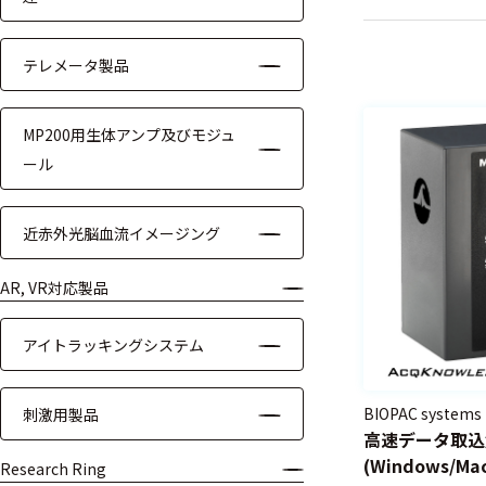
ケーブル
テレメータ製品
リード線
MP200用生体アンプ及びモジュ
インター
フェース
ール
テレメー
タ
近赤外光脳血流イメージング
スイッチ
AR, VR対応製品
センサ・信号処
アイトラッキングシステム
理関連
BIOPAC systems
刺激用製品
信号処理
高速データ取込
(Windows/M
センサ
Research Ring