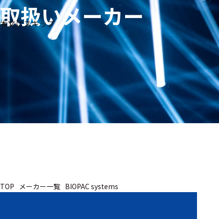
取扱いメーカー
生体
フリ
メー
本文にスキップ
信
ーワ
製品
カー
号・
ード
別
測定
検索
医
研
教
究
療
育
用
用
用
ヒ
ト・
人
動
TOP
メーカー一覧
BIOPAC systems
物