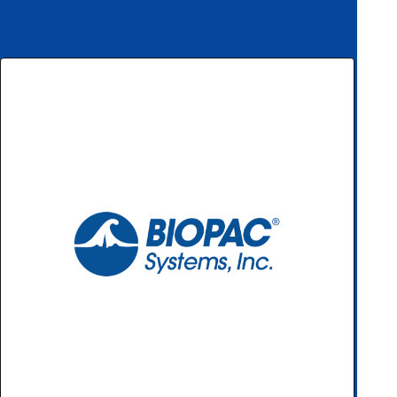
ハ
アク
ー
セサ
ド
リ・
ウ
消耗
ェ
品類
ア
ワイヤレス・無
線対応
MRI対応
システム・周辺
構成