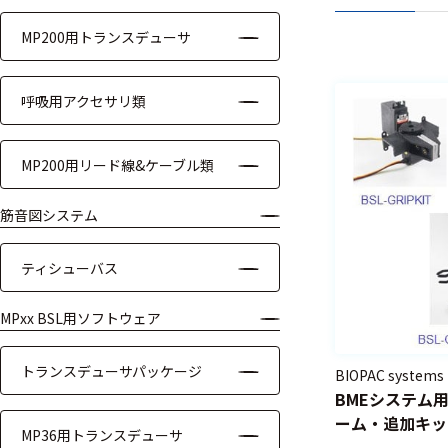
モジュー
MP200用トランスデューサ
ル
アンプ
呼吸用アクセサリ類
フィルタ
MP200用リード線&ケーブル類
ソフトウ
ェア
筋音図システム
測定・計測関連
ティシューバス
機器
MPxx BSL用ソフトウェア
握力計
ゴニオメ
トランスデューサパッケージ
BIOPAC systems
ータ
BMEシステム
ーム・追加キット
アイトラ
MP36用トランスデューサ
ARM-TA