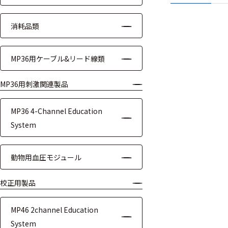
ッキング
プローブ
消耗品類
計測機器
MP36用ケーブル&リード線類
トランス
デューサ
MP36用刺激関連製品
MP36 4-Channel Education
System
698
選
択
件
し
の
動物用血圧モジュール
た
製
条
品
校正用製品
件
を
を
表
ク
MP46 2channel Education
示
リ
す
System
ア