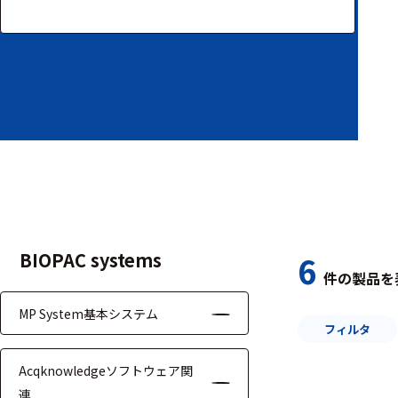
装置本体
デバイス
周辺機器
基幹シス
テム
通信・接続関連
刺激装置
BIOPAC systems
6
件の製品を
レシーバ
MP System基本システム
トリガー
フィルタ
アダプタ
Acqknowledgeソフトウェア関
連
コネクタ