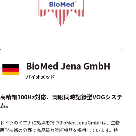
アクセ
ハード
サリ・
ウェア
消耗品
類
ワイヤレス・無
線対応
BioMed Jena GmbH
MRI対応
バイオメッド
システム・周辺
高精細100Hz対応、両眼同時記録型VOGシステ
構成
ム。
装置本体
ドイツのイエナに拠点を持つBioMed Jena GmbHは、生物
デバイス
医学技術の分野で高品質な診断機器を提供しています。​特