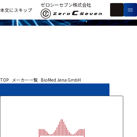
取扱いメーカー
ゼロシーセブン株式会社
フ
本文にスキップ
生
リ
メ
体
ー
ー
製
信
ワ
カ
品
号・
ー
ー
測
ド
別
定
検
索
医療用
TOP
メーカー一覧
BioMed Jena GmbH
研究用
ヒト・人
動物
教育用