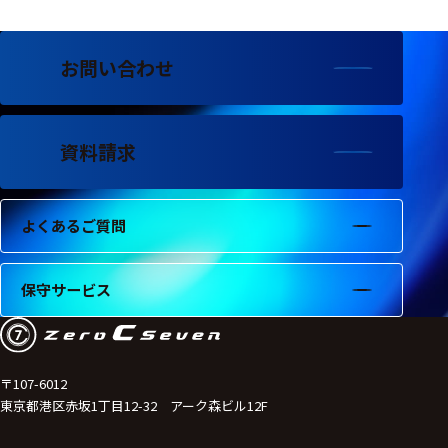
フェース
テレメー
タ
お問い合わせ
スイッチ
資料請求
センサ・信号処
理関連
信号処理
よくあるご質問
センサ
保守サービス
モジュー
ル
アンプ
〒107-6012
フィルタ
東京都港区赤坂1丁目12-32 アーク森ビル12F
ソフトウ