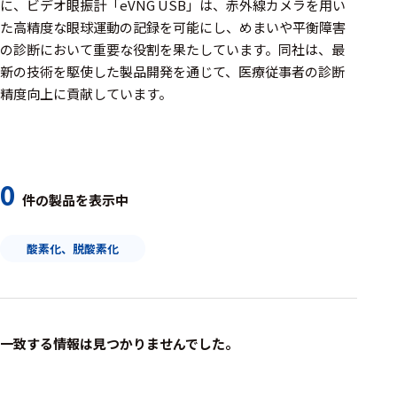
周辺機器
に、ビデオ眼振計「eVNG USB」は、赤外線カメラを用い
た高精度な眼球運動の記録を可能にし、めまいや平衡障害
基幹シス
の診断において重要な役割を果たしています。​同社は、最
テム
新の技術を駆使した製品開発を通じて、医療従事者の診断
精度向上に貢献しています。
通信・接続関連
刺激装置
レシーバ
0
件の製品を表示中
トリガー
アダプタ
酸素化、脱酸素化
コネクタ
ケーブル
一致する情報は見つかりませんでした。
リード線
インター