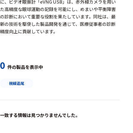
周辺機器
に、ビデオ眼振計「eVNG USB」は、赤外線カメラを用い
た高精度な眼球運動の記録を可能にし、めまいや平衡障害
基幹シス
の診断において重要な役割を果たしています。​同社は、最
テム
新の技術を駆使した製品開発を通じて、医療従事者の診断
精度向上に貢献しています。
通信・接続関連
刺激装置
レシーバ
0
件の製品を表示中
トリガー
アダプタ
視線追尾
コネクタ
ケーブル
一致する情報は見つかりませんでした。
リード線
インター