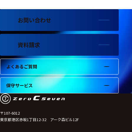
フェース
テレメー
タ
お問い合わせ
スイッチ
資料請求
センサ・信号処
理関連
信号処理
よくあるご質問
センサ
保守サービス
モジュー
ル
アンプ
〒107-6012
フィルタ
東京都港区赤坂1丁目12-32 アーク森ビル12F
ソフトウ