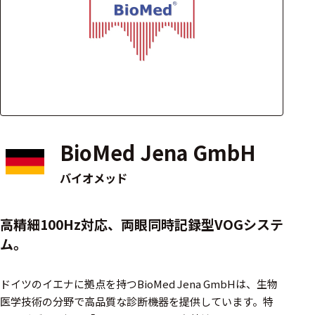
アクセ
ハード
サリ・
ウェア
消耗品
類
ワイヤレス・無
線対応
BioMed Jena GmbH
MRI対応
バイオメッド
システム・周辺
高精細100Hz対応、両眼同時記録型VOGシステ
構成
ム。
装置本体
ドイツのイエナに拠点を持つBioMed Jena GmbHは、生物
デバイス
医学技術の分野で高品質な診断機器を提供しています。​特