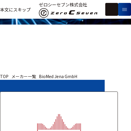
取扱いメーカー
ゼロシーセブン株式会社
フ
本文にスキップ
生
リ
メ
体
ー
ー
製
信
ワ
カ
品
号・
ー
ー
測
ド
別
定
検
索
医療用
TOP
メーカー一覧
BioMed Jena GmbH
研究用
ヒト・人
動物
教育用