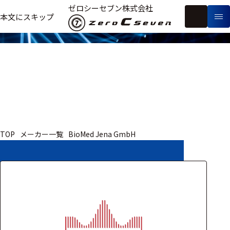
取扱いメーカー
ゼロシーセブン株式会社
フ
本文にスキップ
生
リ
メ
体
ー
ー
製
信
ワ
カ
品
号・
ー
ー
測
ド
別
定
検
索
医療用
TOP
メーカー一覧
BioMed Jena GmbH
研究用
ヒト・人
動物
教育用