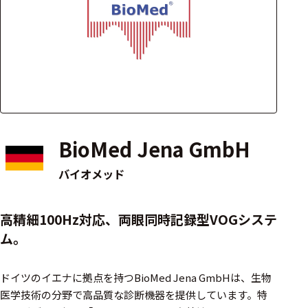
アクセ
ハード
サリ・
ウェア
消耗品
類
ワイヤレス・無
線対応
BioMed Jena GmbH
MRI対応
バイオメッド
システム・周辺
高精細100Hz対応、両眼同時記録型VOGシステ
構成
ム。
装置本体
ドイツのイエナに拠点を持つBioMed Jena GmbHは、生物
デバイス
医学技術の分野で高品質な診断機器を提供しています。​特