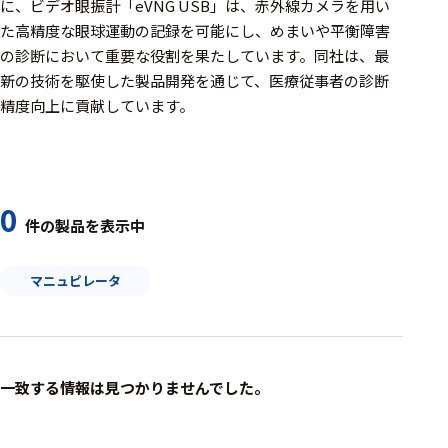
周辺機器
に、ビデオ眼振計「eVNG USB」は、赤外線カメラを用い
た高精度な眼球運動の記録を可能にし、めまいや平衡障害
基幹シス
の診断において重要な役割を果たしています。​同社は、最
テム
新の技術を駆使した製品開発を通じて、医療従事者の診断
精度向上に貢献しています。
通信・接続関連
刺激装置
レシーバ
0
件の製品を表示中
トリガー
アダプタ
マニュピレータ
コネクタ
ケーブル
一致する情報は見つかりませんでした。
リード線
インター