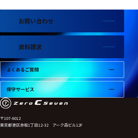
フェース
テレメー
タ
お問い合わせ
スイッチ
資料請求
センサ・信号処
理関連
信号処理
よくあるご質問
センサ
保守サービス
モジュー
ル
アンプ
〒107-6012
フィルタ
東京都港区赤坂1丁目12-32 アーク森ビル12F
ソフトウ