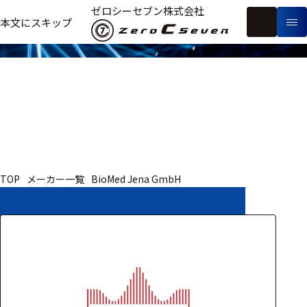
取扱いメーカー
ゼロシーセブン株式会社
フ
本文にスキップ
生
リ
メ
体
ー
ー
製
信
ワ
カ
品
号・
ー
ー
測
ド
別
定
検
索
医療用
TOP
メーカー一覧
BioMed Jena GmbH
研究用
ヒト・人
動物
教育用