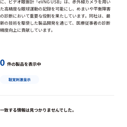
周辺機器
に、ビデオ眼振計「eVNG USB」は、赤外線カメラを用い
た高精度な眼球運動の記録を可能にし、めまいや平衡障害
基幹シス
の診断において重要な役割を果たしています。​同社は、最
テム
新の技術を駆使した製品開発を通じて、医療従事者の診断
精度向上に貢献しています。
通信・接続関連
刺激装置
レシーバ
0
件の製品を表示中
トリガー
アダプタ
聴覚刺激呈示
コネクタ
ケーブル
一致する情報は見つかりませんでした。
リード線
インター