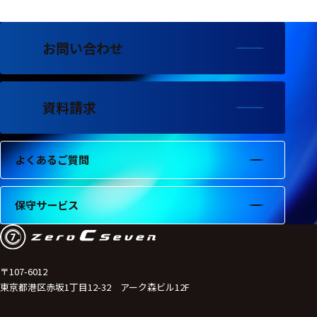
フェース
テレメー
タ
お問い合わせ
スイッチ
資料請求
センサ・信号処
理関連
信号処理
よくあるご質問
センサ
保守サービス
モジュー
ル
アンプ
〒107-6012
フィルタ
東京都港区赤坂1丁目12-32 アーク森ビル12F
ソフトウ