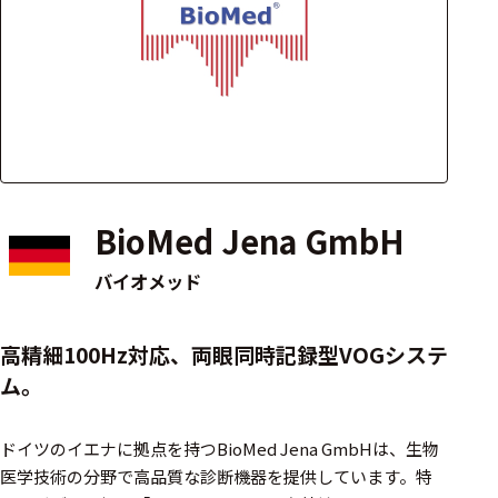
アクセ
ハード
サリ・
ウェア
消耗品
類
ワイヤレス・無
線対応
BioMed Jena GmbH
MRI対応
バイオメッド
システム・周辺
高精細100Hz対応、両眼同時記録型VOGシステ
構成
ム。
装置本体
ドイツのイエナに拠点を持つBioMed Jena GmbHは、生物
デバイス
医学技術の分野で高品質な診断機器を提供しています。​特