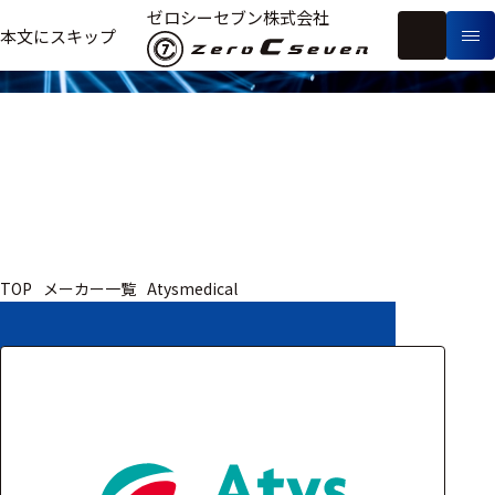
取扱いメーカー
ゼロシーセブン株式会社
フ
本文にスキップ
生
リ
メ
体
ー
ー
製
信
ワ
カ
品
号・
ー
ー
測
ド
別
定
検
索
医療用
TOP
メーカー一覧
Atysmedical
研究用
ヒト・人
動物
教育用