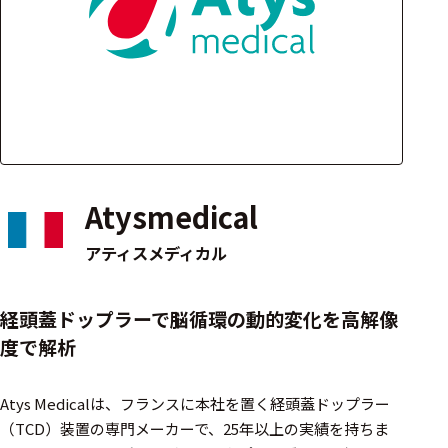
アクセ
ハード
サリ・
ウェア
消耗品
類
ワイヤレス・無
線対応
Atysmedical
MRI対応
アティスメディカル
システム・周辺
経頭蓋ドップラーで脳循環の動的変化を高解像
構成
度で解析
装置本体
Atys Medicalは、フランスに本社を置く経頭蓋ドップラー
デバイス
（TCD）装置の専門メーカーで、25年以上の実績を持ちま