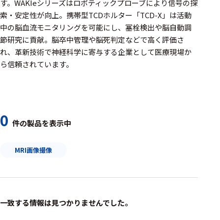
周辺機器
す。WAKIeシリーズはロボティックプローブにより信号の探
索・安定性が向上。携帯型TCDホルター「TCD-X」は活動
基幹シス
中の脳血流モニタリングを可能にし、塞栓検出や脳自動調
テム
節研究に貢献。脳卒中管理や脳死判定などで高く評価さ
れ、革新技術で神経科学に寄与する企業として医療現場か
通信・接続関連
ら信頼されています。
刺激装置
レシーバ
トリガー
0
件の製品を表示中
アダプタ
MRI画像撮像
コネクタ
ケーブル
リード線
一致する情報は見つかりませんでした。
インター