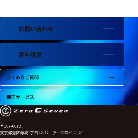
フェース
テレメー
タ
お問い合わせ
スイッチ
センサ・信号処
理関連
資料請求
信号処理
よくあるご質問
センサ
モジュー
保守サービス
ル
アンプ
フィルタ
〒107-6012
東京都港区赤坂1丁目12-32 アーク森ビル12F
ソフトウ