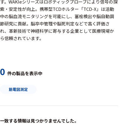
周辺機器
す。WAKIeシリーズはロボティックプローブにより信号の探
索・安定性が向上。携帯型TCDホルター「TCD-X」は活動
基幹シス
中の脳血流モニタリングを可能にし、塞栓検出や脳自動調
テム
節研究に貢献。脳卒中管理や脳死判定などで高く評価さ
れ、革新技術で神経科学に寄与する企業として医療現場か
通信・接続関連
ら信頼されています。
刺激装置
レシーバ
トリガー
0
件の製品を表示中
アダプタ
筋電図測定
コネクタ
ケーブル
リード線
一致する情報は見つかりませんでした。
インター