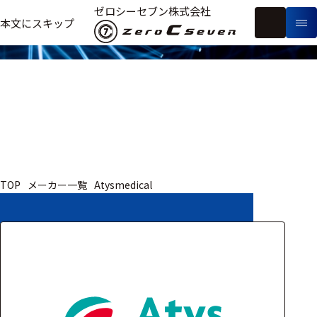
取扱いメーカー
ゼロシーセブン株式会社
フ
本文にスキップ
生
リ
メ
体
ー
ー
製
信
ワ
カ
品
号・
ー
ー
測
ド
別
定
検
索
医療用
TOP
メーカー一覧
Atysmedical
研究用
ヒト・人
動物
教育用