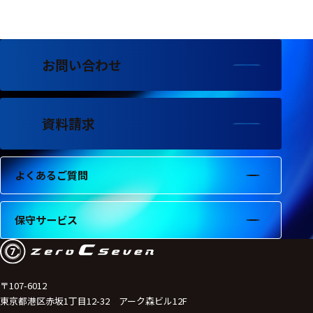
フェース
テレメー
タ
お問い合わせ
スイッチ
センサ・信号処
理関連
資料請求
信号処理
よくあるご質問
センサ
モジュー
保守サービス
ル
アンプ
フィルタ
〒107-6012
東京都港区赤坂1丁目12-32 アーク森ビル12F
ソフトウ