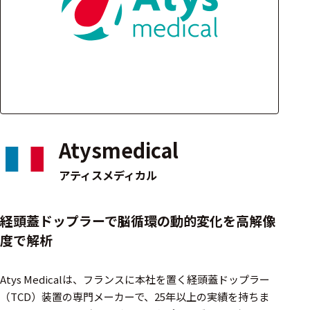
アクセ
ハード
サリ・
ウェア
消耗品
類
ワイヤレス・無
線対応
Atysmedical
MRI対応
アティスメディカル
システム・周辺
経頭蓋ドップラーで脳循環の動的変化を高解像
構成
度で解析
装置本体
Atys Medicalは、フランスに本社を置く経頭蓋ドップラー
デバイス
（TCD）装置の専門メーカーで、25年以上の実績を持ちま